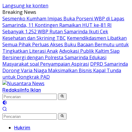
Langsung ke konten
Breaking News
Sesmenko Kumham Imipas Buka Porseni WBP di Lapas
Samarinda, 11 Kontingen Ramaikan HUT ke-81 RI
Sebanyak 1.252 WBP Rutan Samarinda Ikuti Cek
Kesehatan dan Skrining TBC
Kemendikdasmen Libatkan
Semua Pihak Perluas Akses Buku Bacaan Bermutu untuk
Tingkatkan Literasi Anak
Advokasi Publik Kaltim Siap
Bersinergi dengan Polresta Samarinda Edukasi
Masyarakat soal Penyampaian Aspirasi
DPRD Samarinda
Dorong Varia Niaga Maksimalkan Bisnis Kapal Tunda
untuk Dongkrak PAD
Redaksi
Info Iklan
Hukrim