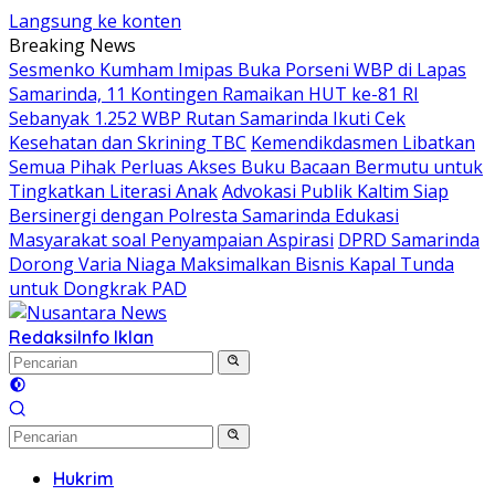
Langsung ke konten
Breaking News
Sesmenko Kumham Imipas Buka Porseni WBP di Lapas
Samarinda, 11 Kontingen Ramaikan HUT ke-81 RI
Sebanyak 1.252 WBP Rutan Samarinda Ikuti Cek
Kesehatan dan Skrining TBC
Kemendikdasmen Libatkan
Semua Pihak Perluas Akses Buku Bacaan Bermutu untuk
Tingkatkan Literasi Anak
Advokasi Publik Kaltim Siap
Bersinergi dengan Polresta Samarinda Edukasi
Masyarakat soal Penyampaian Aspirasi
DPRD Samarinda
Dorong Varia Niaga Maksimalkan Bisnis Kapal Tunda
untuk Dongkrak PAD
Redaksi
Info Iklan
Hukrim