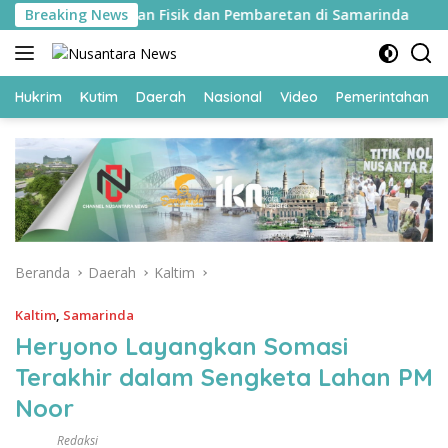
Langsung
kuti Pembinaan Fisik dan Pembaretan di Samarinda
Breaking News
11
ke
konten
Hukrim
Kutim
Daerah
Nasional
Video
Pemerintahan
Beranda
Daerah
Kaltim
Kaltim
,
Samarinda
Heryono Layangkan Somasi
Terakhir dalam Sengketa Lahan PM
Noor
Redaksi