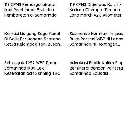
119 CPNS Pemasyarakatan
119 CPNS Ditjenpas Kaltim-
Ikuti Pembinaan Fisik dan
Kaltara Ditempa, Tempuh
Pembaretan di Samarinda
Long March 42,8 Kilometer
Kemasi Liu yang Saya Kenal:
Sesmenko Kumham Imipas
Di Balik Perjuangan Seorang
Buka Porseni WBP di Lapas
Ketua Kelompok Tani Busang
Samarinda, 11 Kontingen
Dengen
Ramaikan HUT ke-81 RI
Sebanyak 1.252 WBP Rutan
Advokasi Publik Kaltim Siap
Samarinda Ikuti Cek
Bersinergi dengan Polresta
Kesehatan dan Skrining TBC
Samarinda Edukasi
Masyarakat soal
Penyampaian Aspirasi