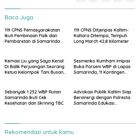
Baca Juga
119 CPNS Pemasyarakatan
119 CPNS Ditjenpas Kaltim-
Ikuti Pembinaan Fisik dan
Kaltara Ditempa, Tempuh
Pembaretan di Samarinda
Long March 42,8 Kilometer
Kemasi Liu yang Saya Kenal:
Sesmenko Kumham Imipas
Di Balik Perjuangan Seorang
Buka Porseni WBP di Lapas
Ketua Kelompok Tani Busang
Samarinda, 11 Kontingen
Dengen
Ramaikan HUT ke-81 RI
Sebanyak 1.252 WBP Rutan
Advokasi Publik Kaltim Siap
Samarinda Ikuti Cek
Bersinergi dengan Polresta
Kesehatan dan Skrining TBC
Samarinda Edukasi
Masyarakat soal
Penyampaian Aspirasi
Rekomendasi untuk kamu