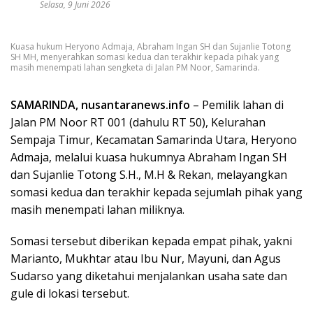
Selasa, 9 Juni 2026
Kuasa hukum Heryono Admaja, Abraham Ingan SH dan Sujanlie Totong
SH MH, menyerahkan somasi kedua dan terakhir kepada pihak yang
masih menempati lahan sengketa di Jalan PM Noor, Samarinda.
SAMARINDA, nusantaranews.info
– Pemilik lahan di
Jalan PM Noor RT 001 (dahulu RT 50), Kelurahan
Sempaja Timur, Kecamatan Samarinda Utara, Heryono
Admaja, melalui kuasa hukumnya Abraham Ingan SH
dan Sujanlie Totong S.H., M.H & Rekan, melayangkan
somasi kedua dan terakhir kepada sejumlah pihak yang
masih menempati lahan miliknya.
Somasi tersebut diberikan kepada empat pihak, yakni
Marianto, Mukhtar atau Ibu Nur, Mayuni, dan Agus
Sudarso yang diketahui menjalankan usaha sate dan
gule di lokasi tersebut.