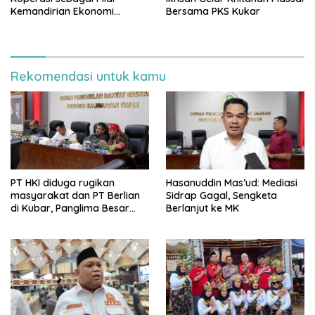
Kemandirian Ekonomi
Bersama PKS Kukar
Rakyat
Rekomendasi untuk kamu
PT HKI diduga rugikan
Hasanuddin Mas’ud: Mediasi
masyarakat dan PT Berlian
Sidrap Gagal, Sengketa
di Kubar, Panglima Besar
Berlanjut ke MK
Laskar Mandau sampaikan
penolakan di DPRD Kaltim