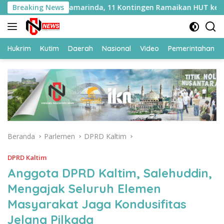
Langsung
apas Samarinda, 11 Kontingen Ramaikan HUT ke-81 RI
Breaking News
ke
konten
Hukrim
Kutim
Daerah
Nasional
Video
Pemerintahan
Beranda
Parlemen
DPRD Kaltim
DPRD Kaltim
Anggota DPRD Kaltim, Salehuddin,
Mengajak Seluruh Elemen
Masyarakat Jaga Kondusifitas
Jelang Pilkada