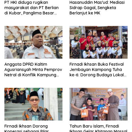
PT HKI diduga rugikan
Hasanuddin Mas’ud: Mediasi
masyarakat dan PT Berlian
Sidrap Gagal, Sengketa
di Kubar, Panglima Besar
Berlanjut ke MK
Laskar Mandau sampaikan
penolakan di DPRD Kaltim
Anggota DPRD Kaltim
Firnadi Ikhsan Buka Festival
Agusriansyah Minta Pemprov
Jembayan Kampong Tuha
Netral di Konflik Kampung
ke-6: Dorong Budaya Lokal
Sidrap
Jadi Pilar IKN
Firnadi Ikhsan Dorong
Tahun Baru Islam, Firnadi
Koperasi sebagai Pilar
Ikhsan Gelar Khitanan Massal