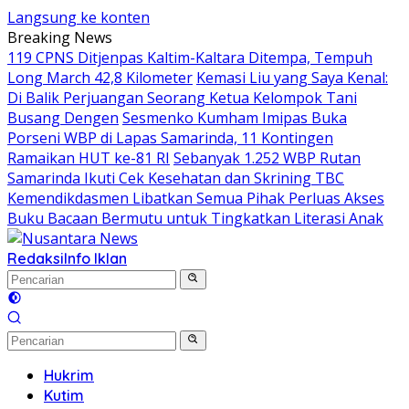
Langsung ke konten
Breaking News
119 CPNS Ditjenpas Kaltim-Kaltara Ditempa, Tempuh
Long March 42,8 Kilometer
Kemasi Liu yang Saya Kenal:
Di Balik Perjuangan Seorang Ketua Kelompok Tani
Busang Dengen
Sesmenko Kumham Imipas Buka
Porseni WBP di Lapas Samarinda, 11 Kontingen
Ramaikan HUT ke-81 RI
Sebanyak 1.252 WBP Rutan
Samarinda Ikuti Cek Kesehatan dan Skrining TBC
Kemendikdasmen Libatkan Semua Pihak Perluas Akses
Buku Bacaan Bermutu untuk Tingkatkan Literasi Anak
Redaksi
Info Iklan
Hukrim
Kutim