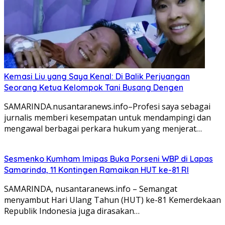
Kemasi Liu yang Saya Kenal: Di Balik Perjuangan
Seorang Ketua Kelompok Tani Busang Dengen
SAMARINDA.nusantaranews.info–Profesi saya sebagai
jurnalis memberi kesempatan untuk mendampingi dan
mengawal berbagai perkara hukum yang menjerat…
Sesmenko Kumham Imipas Buka Porseni WBP di Lapas
Samarinda, 11 Kontingen Ramaikan HUT ke-81 RI
SAMARINDA, nusantaranews.info – Semangat
menyambut Hari Ulang Tahun (HUT) ke-81 Kemerdekaan
Republik Indonesia juga dirasakan…