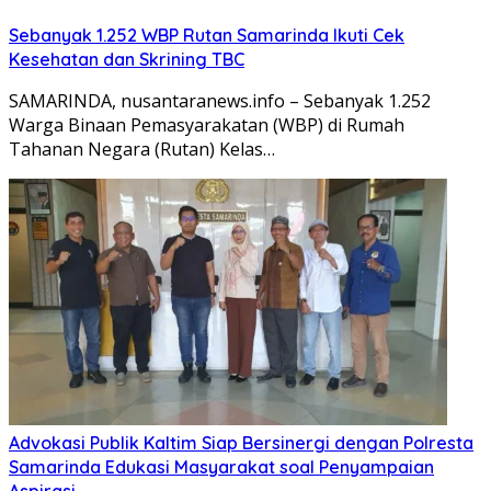
Sebanyak 1.252 WBP Rutan Samarinda Ikuti Cek
Kesehatan dan Skrining TBC
SAMARINDA, nusantaranews.info – Sebanyak 1.252
Warga Binaan Pemasyarakatan (WBP) di Rumah
Tahanan Negara (Rutan) Kelas…
Advokasi Publik Kaltim Siap Bersinergi dengan Polresta
Samarinda Edukasi Masyarakat soal Penyampaian
Aspirasi