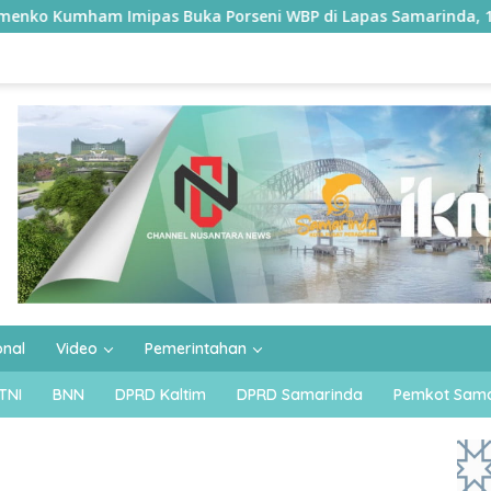
Buka Porseni WBP di Lapas Samarinda, 11 Kontingen Ramaikan
onal
Video
Pemerintahan
TNI
BNN
DPRD Kaltim
DPRD Samarinda
Pemkot Sama