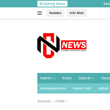
Langsung
Breaking News
Sesmenko Kumham Imipas 
ke
konten
Redaksi
Info Iklan
Hukrim
Kutim
Daerah
Nasi
Kemenkumham
Kabar Polri
Kabar 
Beranda
Politik