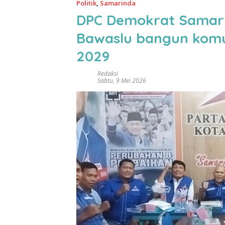
Politik
,
Samarinda
DPC Demokrat Samari
Bawaslu bangun komun
2029
Redaksi
Sabtu, 9 Mei 2026