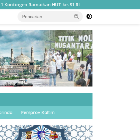
 HUT ke-81 RI
Sebanyak 1.252 WBP Rutan Samarinda Ik
rinda
Pemprov Kaltim