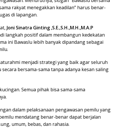
pengawasan. Menurutnya, slogan “Bawaslu bersama
sama rakyat menegakkan keadilan” harus benar-
ugas di lapangan.
at,
Joni Sinatra Ginting ,S.E.,S.H.,M.H.,M.A.P
di langkah positif dalam membangun kedekatan
lama ini Bawaslu lebih banyak dipandang sebagai
ilu.
laturahmi menjadi strategi yang baik agar seluruh
u secara bersama-sama tanpa adanya kesan saling
ng-kucingan. Semua pihak bisa sama-sama
ya.
rangan dalam pelaksanaan pengawasan pemilu yang
p pemilu mendatang benar-benar dapat berjalan
ngsung, umum, bebas, dan rahasia.