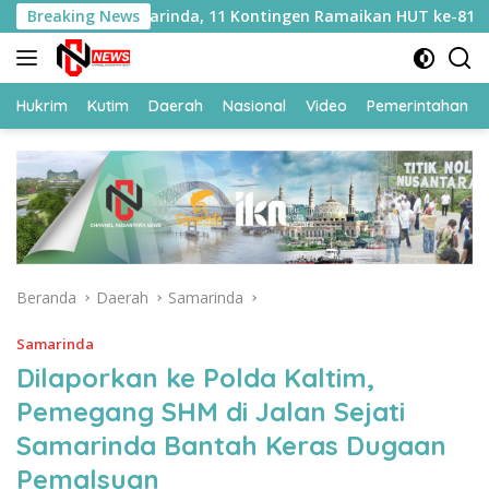
Langsung
 Samarinda, 11 Kontingen Ramaikan HUT ke-81 RI
Breaking News
Seb
ke
konten
Hukrim
Kutim
Daerah
Nasional
Video
Pemerintahan
Beranda
Daerah
Samarinda
Samarinda
Dilaporkan ke Polda Kaltim,
Pemegang SHM di Jalan Sejati
Samarinda Bantah Keras Dugaan
Pemalsuan