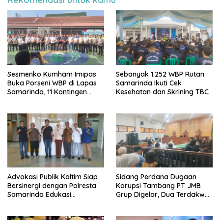
Sesmenko Kumham Imipas
Sebanyak 1.252 WBP Rutan
Buka Porseni WBP di Lapas
Samarinda Ikuti Cek
Samarinda, 11 Kontingen
Kesehatan dan Skrining TBC
Ramaikan HUT ke-81 RI
Advokasi Publik Kaltim Siap
Sidang Perdana Dugaan
Bersinergi dengan Polresta
Korupsi Tambang PT JMB
Samarinda Edukasi
Grup Digelar, Dua Terdakwa
Masyarakat soal
Ajukan Eksepsi
Penyampaian Aspirasi