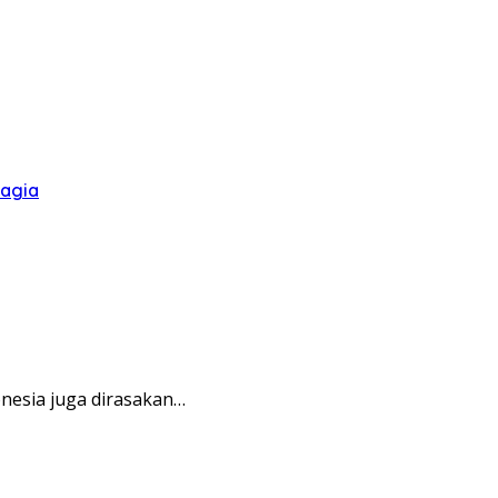
hagia
esia juga dirasakan…