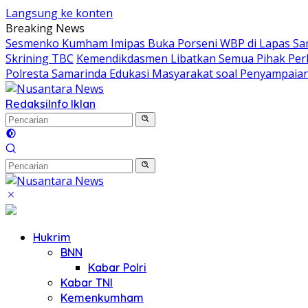
Langsung ke konten
Breaking News
Sesmenko Kumham Imipas Buka Porseni WBP di Lapas Sam
Skrining TBC
Kemendikdasmen Libatkan Semua Pihak Perl
Polresta Samarinda Edukasi Masyarakat soal Penyampaian
Redaksi
Info Iklan
Hukrim
BNN
Kabar Polri
Kabar TNI
Kemenkumham