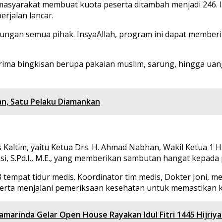
 masyarakat membuat kuota peserta ditambah menjadi 246.
erjalan lancar.
ungan semua pihak. InsyaAllah, program ini dapat member
erima bingkisan berupa pakaian muslim, sarung, hingga ua
lan, Satu Pelaku Diamankan
Kaltim, yaitu Ketua Drs. H. Ahmad Nabhan, Wakil Ketua 1 H. M
si, S.Pd.I., M.E., yang memberikan sambutan hangat kepada
tempat tidur medis. Koordinator tim medis, Dokter Joni, m
eserta menjalani pemeriksaan kesehatan untuk memastikan 
amarinda Gelar Open House Rayakan Idul Fitri 1445 Hijriy