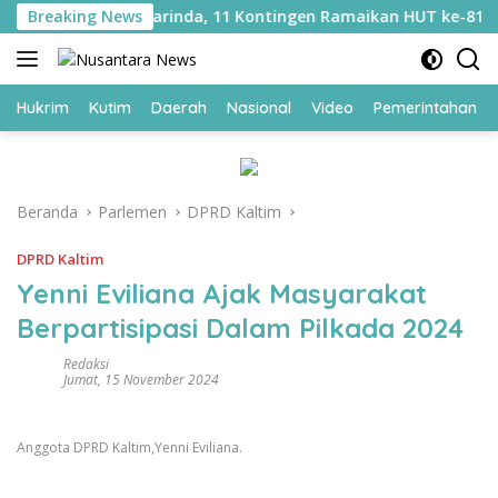
Langsung
 di Lapas Samarinda, 11 Kontingen Ramaikan HUT ke-81 RI
Breaking News
ke
konten
Hukrim
Kutim
Daerah
Nasional
Video
Pemerintahan
Beranda
Parlemen
DPRD Kaltim
DPRD Kaltim
Yenni Eviliana Ajak Masyarakat
Berpartisipasi Dalam Pilkada 2024
Redaksi
Jumat, 15 November 2024
Anggota DPRD Kaltim,Yenni Eviliana.