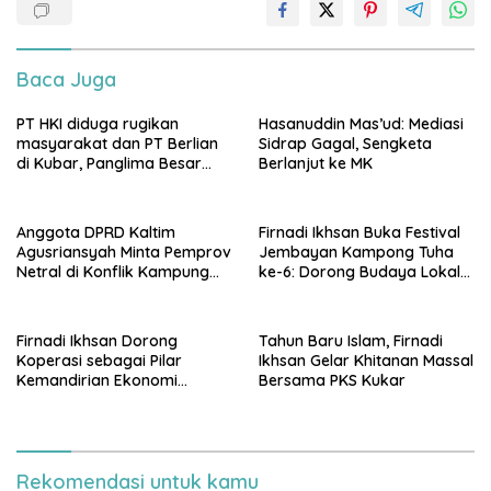
Baca Juga
PT HKI diduga rugikan
Hasanuddin Mas’ud: Mediasi
masyarakat dan PT Berlian
Sidrap Gagal, Sengketa
di Kubar, Panglima Besar
Berlanjut ke MK
Laskar Mandau sampaikan
penolakan di DPRD Kaltim
Anggota DPRD Kaltim
Firnadi Ikhsan Buka Festival
Agusriansyah Minta Pemprov
Jembayan Kampong Tuha
Netral di Konflik Kampung
ke-6: Dorong Budaya Lokal
Sidrap
Jadi Pilar IKN
Firnadi Ikhsan Dorong
Tahun Baru Islam, Firnadi
Koperasi sebagai Pilar
Ikhsan Gelar Khitanan Massal
Kemandirian Ekonomi
Bersama PKS Kukar
Rakyat
Rekomendasi untuk kamu