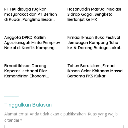
PT HKI diduga rugikan
Hasanuddin Mas’ud: Mediasi
masyarakat dan PT Berlian
Sidrap Gagal, Sengketa
di Kubar, Panglima Besar
Berlanjut ke MK
Laskar Mandau sampaikan
penolakan di DPRD Kaltim
Anggota DPRD Kaltim
Firnadi Ikhsan Buka Festival
Agusriansyah Minta Pemprov
Jembayan Kampong Tuha
Netral di Konflik Kampung
ke-6: Dorong Budaya Lokal
Sidrap
Jadi Pilar IKN
Firnadi Ikhsan Dorong
Tahun Baru Islam, Firnadi
Koperasi sebagai Pilar
Ikhsan Gelar Khitanan Massal
Kemandirian Ekonomi
Bersama PKS Kukar
Rakyat
Tinggalkan Balasan
Alamat email Anda tidak akan dipublikasikan.
Ruas yang wajib
ditandai
*