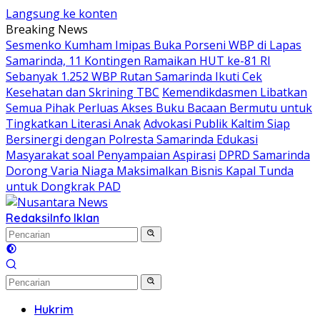
Langsung ke konten
Breaking News
Sesmenko Kumham Imipas Buka Porseni WBP di Lapas
Samarinda, 11 Kontingen Ramaikan HUT ke-81 RI
Sebanyak 1.252 WBP Rutan Samarinda Ikuti Cek
Kesehatan dan Skrining TBC
Kemendikdasmen Libatkan
Semua Pihak Perluas Akses Buku Bacaan Bermutu untuk
Tingkatkan Literasi Anak
Advokasi Publik Kaltim Siap
Bersinergi dengan Polresta Samarinda Edukasi
Masyarakat soal Penyampaian Aspirasi
DPRD Samarinda
Dorong Varia Niaga Maksimalkan Bisnis Kapal Tunda
untuk Dongkrak PAD
Redaksi
Info Iklan
Hukrim