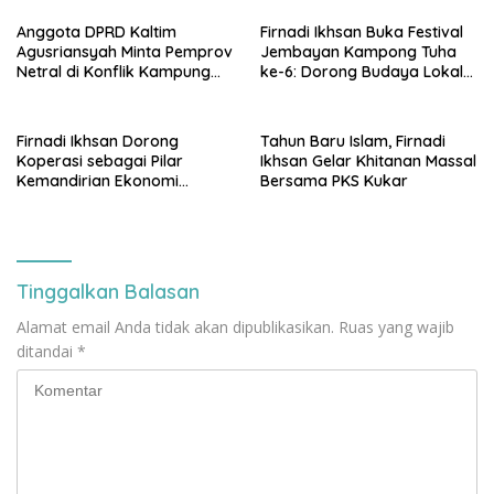
penolakan di DPRD Kaltim
Anggota DPRD Kaltim
Firnadi Ikhsan Buka Festival
Agusriansyah Minta Pemprov
Jembayan Kampong Tuha
Netral di Konflik Kampung
ke-6: Dorong Budaya Lokal
Sidrap
Jadi Pilar IKN
Firnadi Ikhsan Dorong
Tahun Baru Islam, Firnadi
Koperasi sebagai Pilar
Ikhsan Gelar Khitanan Massal
Kemandirian Ekonomi
Bersama PKS Kukar
Rakyat
Tinggalkan Balasan
Alamat email Anda tidak akan dipublikasikan.
Ruas yang wajib
ditandai
*