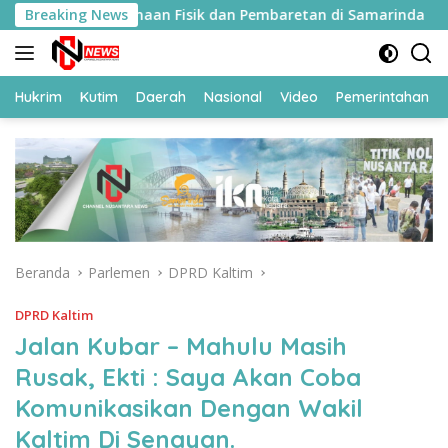
Langsung
an Ikuti Pembinaan Fisik dan Pembaretan di Samarinda
Breaking News
ke
konten
Hukrim
Kutim
Daerah
Nasional
Video
Pemerintahan
Beranda
Parlemen
DPRD Kaltim
DPRD Kaltim
Jalan Kubar – Mahulu Masih
Rusak, Ekti : Saya Akan Coba
Komunikasikan Dengan Wakil
Kaltim Di Senayan.