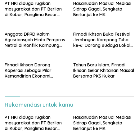
PT HKI diduga rugikan
Hasanuddin Mas’ud: Mediasi
masyarakat dan PT Berlian
Sidrap Gagal, Sengketa
di Kubar, Panglima Besar
Berlanjut ke MK
Laskar Mandau sampaikan
penolakan di DPRD Kaltim
Anggota DPRD Kaltim
Firnadi Ikhsan Buka Festival
Agusriansyah Minta Pemprov
Jembayan Kampong Tuha
Netral di Konflik Kampung
ke-6: Dorong Budaya Lokal
Sidrap
Jadi Pilar IKN
Firnadi Ikhsan Dorong
Tahun Baru Islam, Firnadi
Koperasi sebagai Pilar
Ikhsan Gelar Khitanan Massal
Kemandirian Ekonomi
Bersama PKS Kukar
Rakyat
Rekomendasi untuk kamu
PT HKI diduga rugikan
Hasanuddin Mas’ud: Mediasi
masyarakat dan PT Berlian
Sidrap Gagal, Sengketa
di Kubar, Panglima Besar
Berlanjut ke MK
Laskar Mandau sampaikan