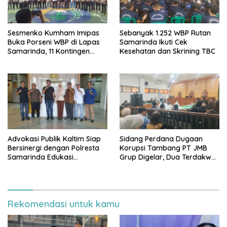
Sesmenko Kumham Imipas
Sebanyak 1.252 WBP Rutan
Buka Porseni WBP di Lapas
Samarinda Ikuti Cek
Samarinda, 11 Kontingen
Kesehatan dan Skrining TBC
Ramaikan HUT ke-81 RI
Advokasi Publik Kaltim Siap
Sidang Perdana Dugaan
Bersinergi dengan Polresta
Korupsi Tambang PT JMB
Samarinda Edukasi
Grup Digelar, Dua Terdakwa
Masyarakat soal
Ajukan Eksepsi
Penyampaian Aspirasi
Rekomendasi untuk kamu