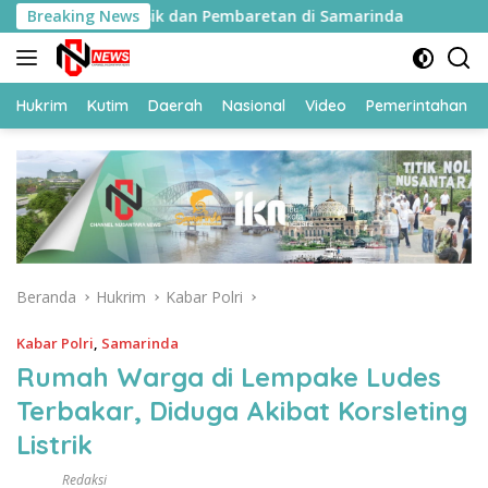
Langsung
naan Fisik dan Pembaretan di Samarinda
Breaking News
119 CPNS Dit
ke
konten
Hukrim
Kutim
Daerah
Nasional
Video
Pemerintahan
Beranda
Hukrim
Kabar Polri
Kabar Polri
,
Samarinda
Rumah Warga di Lempake Ludes
Terbakar, Diduga Akibat Korsleting
Listrik
Redaksi