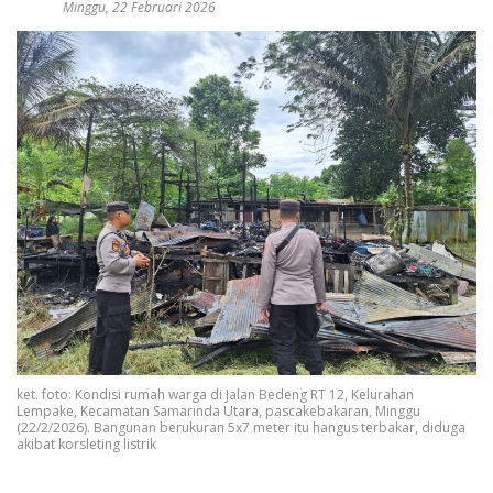
Minggu, 22 Februari 2026
ket. foto: Kondisi rumah warga di Jalan Bedeng RT 12, Kelurahan
Lempake, Kecamatan Samarinda Utara, pascakebakaran, Minggu
(22/2/2026). Bangunan berukuran 5x7 meter itu hangus terbakar, diduga
akibat korsleting listrik