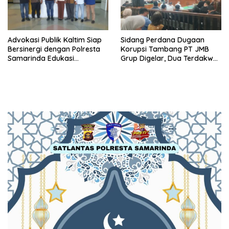
Advokasi Publik Kaltim Siap
Sidang Perdana Dugaan
Bersinergi dengan Polresta
Korupsi Tambang PT JMB
Samarinda Edukasi
Grup Digelar, Dua Terdakwa
Masyarakat soal
Ajukan Eksepsi
Penyampaian Aspirasi