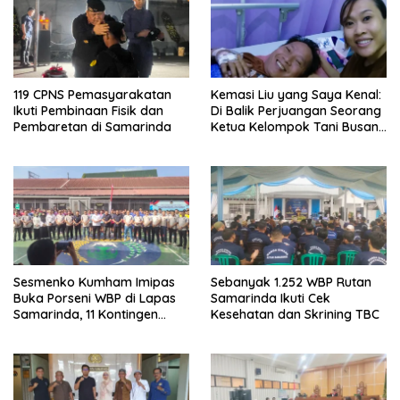
119 CPNS Pemasyarakatan
Kemasi Liu yang Saya Kenal:
Ikuti Pembinaan Fisik dan
Di Balik Perjuangan Seorang
Pembaretan di Samarinda
Ketua Kelompok Tani Busang
Dengen
Sesmenko Kumham Imipas
Sebanyak 1.252 WBP Rutan
Buka Porseni WBP di Lapas
Samarinda Ikuti Cek
Samarinda, 11 Kontingen
Kesehatan dan Skrining TBC
Ramaikan HUT ke-81 RI