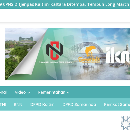
m-Kaltara Ditempa, Tempuh Long March 42,8 Kilometer
onal
Video
Pemerintahan
TNI
BNN
DPRD Kaltim
DPRD Samarinda
Pemkot Sama