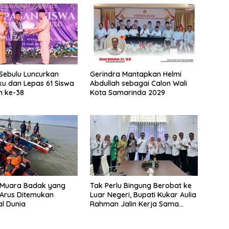
Sebulu Luncurkan
Gerindra Mantapkan Helmi
ku dan Lepas 61 Siswa
Abdullah sebagai Calon Wali
n ke-38
Kota Samarinda 2029
 Muara Badak yang
Tak Perlu Bingung Berobat ke
 Arus Ditemukan
Luar Negeri, Bupati Kukar Aulia
l Dunia
Rahman Jalin Kerja Sama
dengan IHH Healthcare
Singapore