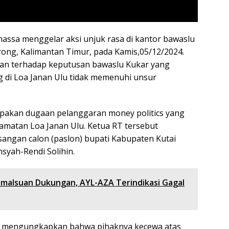
assa menggelar aksi unjuk rasa di kantor bawaslu
arong, Kalimantan Timur, pada Kamis,05/12/2024.
akan terhadap keputusan bawaslu Kukar yang
 di Loa Janan Ulu tidak memenuhi unsur
upakan dugaan pelanggaran money politics yang
camatan Loa Janan Ulu. Ketua RT tersebut
ngan calon (paslon) bupati Kabupaten Kutai
syah-Rendi Solihin.
malsuan Dukungan, AYL-AZA Terindikasi Gagal
at, mengungkapkan bahwa pihaknya kecewa atas