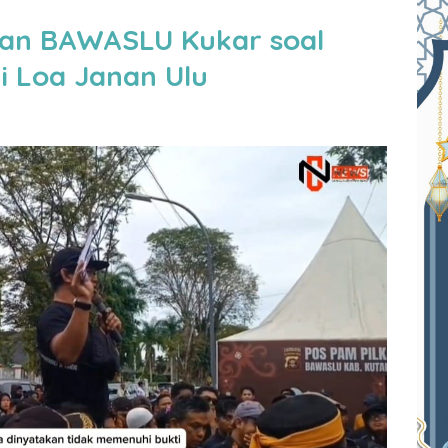
san BAWASLU Kukar soal
i Loa Janan Ulu