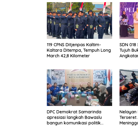
119 CPNS Ditjenpas Kaltim-
SDN 018 
Kaltara Ditempa, Tempuh Long
Tujuh Bu
March 42,8 Kilometer
Angkata
DPC Demokrat Samarinda
Nelayan
apresiasi langkah Bawaslu
Terseret
bangun komunikasi politik
Meningga
jelang Pemilu 2029