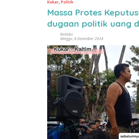
Kukar
,
Politik
Massa Protes Keputu
dugaan politik uang d
Redaksi
Minggu, 8 Desember 2024