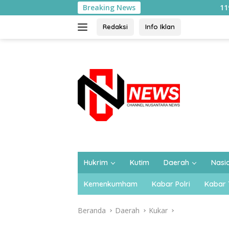
Langsung
Breaking News
119 CPNS Ditjenpas Kalti
ke
konten
Redaksi
Info Iklan
Hukrim
Kutim
Daerah
Nasi
Kemenkumham
Kabar Polri
Kabar 
Beranda
Daerah
Kukar