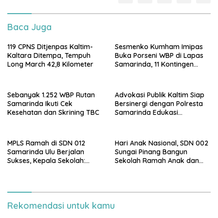
Baca Juga
119 CPNS Ditjenpas Kaltim-
Sesmenko Kumham Imipas
Kaltara Ditempa, Tempuh
Buka Porseni WBP di Lapas
Long March 42,8 Kilometer
Samarinda, 11 Kontingen
Ramaikan HUT ke-81 RI
Sebanyak 1.252 WBP Rutan
Advokasi Publik Kaltim Siap
Samarinda Ikuti Cek
Bersinergi dengan Polresta
Kesehatan dan Skrining TBC
Samarinda Edukasi
Masyarakat soal
Penyampaian Aspirasi
MPLS Ramah di SDN 012
Hari Anak Nasional, SDN 002
Samarinda Ulu Berjalan
Sungai Pinang Bangun
Sukses, Kepala Sekolah:
Sekolah Ramah Anak dan
Anak Harus Datang ke
Bebas Perundungan
Sekolah dengan Bahagia
Rekomendasi untuk kamu