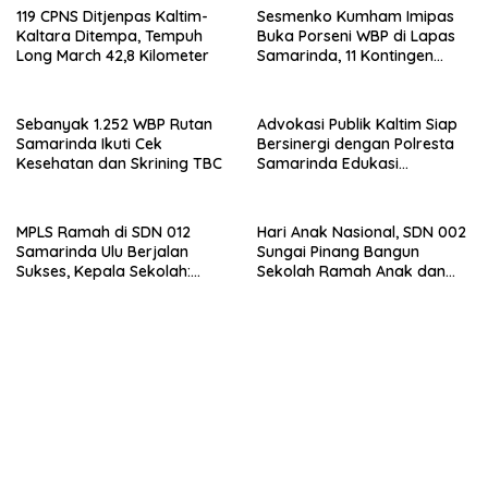
119 CPNS Ditjenpas Kaltim-
Sesmenko Kumham Imipas
Kaltara Ditempa, Tempuh
Buka Porseni WBP di Lapas
Long March 42,8 Kilometer
Samarinda, 11 Kontingen
Ramaikan HUT ke-81 RI
Sebanyak 1.252 WBP Rutan
Advokasi Publik Kaltim Siap
Samarinda Ikuti Cek
Bersinergi dengan Polresta
Kesehatan dan Skrining TBC
Samarinda Edukasi
Masyarakat soal
Penyampaian Aspirasi
MPLS Ramah di SDN 012
Hari Anak Nasional, SDN 002
Samarinda Ulu Berjalan
Sungai Pinang Bangun
Sukses, Kepala Sekolah:
Sekolah Ramah Anak dan
Anak Harus Datang ke
Bebas Perundungan
Sekolah dengan Bahagia