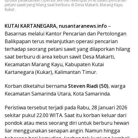
update pelaksanaan Operasi SAR hari keempat (H.4) dalam pencarian
petani sawit yang hilang saat berburu di Desa Makarti, Marang Kayu,
Kukar.
KUTAI KARTANEGARA, nusantaranews.info
–
Basarnas melalui Kantor Pencarian dan Pertolongan
Balikpapan terus melanjutkan operasi pencarian
terhadap seorang petani sawit yang dilaporkan hilang
saat berburu di area kebun sawit Desa Makarti,
Kecamatan Marang Kayu, Kabupaten Kutai
Kartanegara (Kukar), Kalimantan Timur.
Korban diketahui bernama
Steven Riadi (50)
, warga
Kecamatan Samarinda Utara, Kota Samarinda.
Peristiwa tersebut terjadi pada Rabu, 28 Januari 2026
sekitar pukul 22.00 WITA. Saat itu korban keluar dari
pondok atau mess seorang diri untuk berburu hewan
liar menggunakan senapan angin. Namun hingga