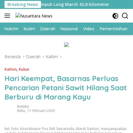
Langsung
ara Ditempa, Tempuh Long March 42,8 Kilometer
Breaking News
Kemasi
ke
konten
Hukrim
Kutim
Daerah
Nasional
Video
Pemerintahan
Beranda
Daerah
Kaltim
Kaltim
,
Kukar
Hari Keempat, Basarnas Perluas
Pencarian Petani Sawit Hilang Saat
Berburu di Marang Kayu
Redaksi
Rabu, 11 Februari 2026
ket. foto: Koordinator Pos SAR Samarinda, Mardi Sianturi, menyampaikan