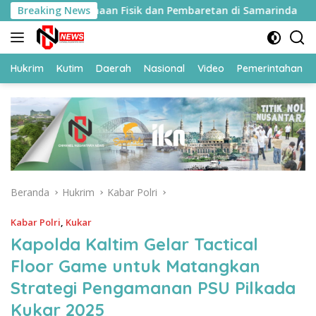
Langsung
n Ikuti Pembinaan Fisik dan Pembaretan di Samarinda
Breaking News
ke
konten
Hukrim
Kutim
Daerah
Nasional
Video
Pemerintahan
Beranda
Hukrim
Kabar Polri
Kabar Polri
,
Kukar
Kapolda Kaltim Gelar Tactical
Floor Game untuk Matangkan
Strategi Pengamanan PSU Pilkada
Kukar 2025