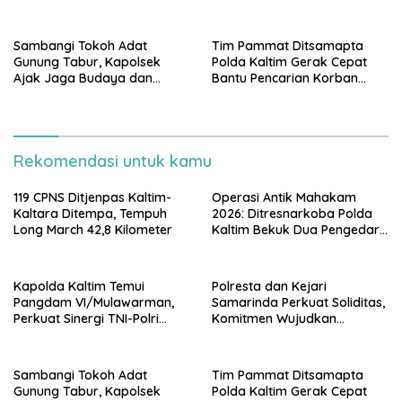
Hadapi Tantangan
Penegakan Hukum
Keamanan
Berkeadilan
Sambangi Tokoh Adat
Tim Pammat Ditsamapta
Gunung Tabur, Kapolsek
Polda Kaltim Gerak Cepat
Ajak Jaga Budaya dan
Bantu Pencarian Korban
Keamanan Bersama
Tenggelam di Pantai
Balikpapan
Rekomendasi untuk kamu
119 CPNS Ditjenpas Kaltim-
Operasi Antik Mahakam
Kaltara Ditempa, Tempuh
2026: Ditresnarkoba Polda
Long March 42,8 Kilometer
Kaltim Bekuk Dua Pengedar
Sabu di Kukar, Satu Rekan
Bersenjata Kabur ke Hutan
Kapolda Kaltim Temui
Polresta dan Kejari
Pangdam VI/Mulawarman,
Samarinda Perkuat Soliditas,
Perkuat Sinergi TNI-Polri
Komitmen Wujudkan
Hadapi Tantangan
Penegakan Hukum
Keamanan
Berkeadilan
Sambangi Tokoh Adat
Tim Pammat Ditsamapta
Gunung Tabur, Kapolsek
Polda Kaltim Gerak Cepat