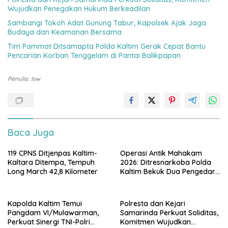
Wujudkan Penegakan Hukum Berkeadilan
Sambangi Tokoh Adat Gunung Tabur, Kapolsek Ajak Jaga
Budaya dan Keamanan Bersama
Tim Pammat Ditsamapta Polda Kaltim Gerak Cepat Bantu
Pencarian Korban Tenggelam di Pantai Balikpapan
Penulis: Isw
Baca Juga
119 CPNS Ditjenpas Kaltim-
Operasi Antik Mahakam
Kaltara Ditempa, Tempuh
2026: Ditresnarkoba Polda
Long March 42,8 Kilometer
Kaltim Bekuk Dua Pengedar
Sabu di Kukar, Satu Rekan
Bersenjata Kabur ke Hutan
Kapolda Kaltim Temui
Polresta dan Kejari
Pangdam VI/Mulawarman,
Samarinda Perkuat Soliditas,
Perkuat Sinergi TNI-Polri
Komitmen Wujudkan