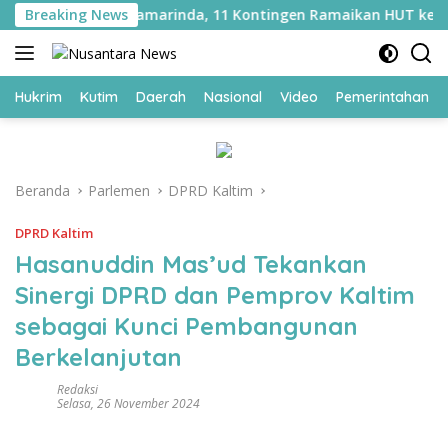
Langsung
WBP di Lapas Samarinda, 11 Kontingen Ramaikan HUT ke-81 RI
Breaking News
ke
konten
Hukrim
Kutim
Daerah
Nasional
Video
Pemerintahan
Beranda
Parlemen
DPRD Kaltim
DPRD Kaltim
Hasanuddin Mas’ud Tekankan
Sinergi DPRD dan Pemprov Kaltim
sebagai Kunci Pembangunan
Berkelanjutan
Redaksi
Selasa, 26 November 2024