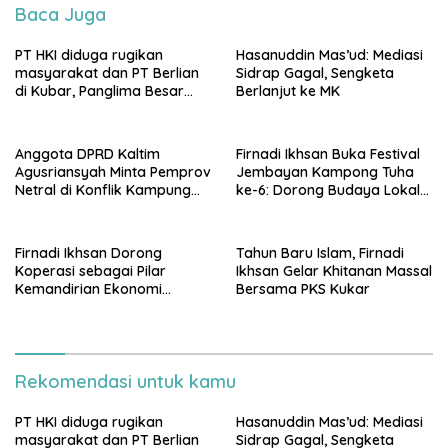
Baca Juga
PT HKI diduga rugikan
Hasanuddin Mas’ud: Mediasi
masyarakat dan PT Berlian
Sidrap Gagal, Sengketa
di Kubar, Panglima Besar
Berlanjut ke MK
Laskar Mandau sampaikan
penolakan di DPRD Kaltim
Anggota DPRD Kaltim
Firnadi Ikhsan Buka Festival
Agusriansyah Minta Pemprov
Jembayan Kampong Tuha
Netral di Konflik Kampung
ke-6: Dorong Budaya Lokal
Sidrap
Jadi Pilar IKN
Firnadi Ikhsan Dorong
Tahun Baru Islam, Firnadi
Koperasi sebagai Pilar
Ikhsan Gelar Khitanan Massal
Kemandirian Ekonomi
Bersama PKS Kukar
Rakyat
Rekomendasi untuk kamu
PT HKI diduga rugikan
Hasanuddin Mas’ud: Mediasi
masyarakat dan PT Berlian
Sidrap Gagal, Sengketa