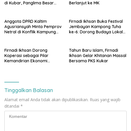
di Kubar, Panglima Besar
Berlanjut ke MK
Laskar Mandau sampaikan
penolakan di DPRD Kaltim
Anggota DPRD Kaltim
Firnadi Ikhsan Buka Festival
Agusriansyah Minta Pemprov
Jembayan Kampong Tuha
Netral di Konflik Kampung
ke-6: Dorong Budaya Lokal
Sidrap
Jadi Pilar IKN
Firnadi Ikhsan Dorong
Tahun Baru Islam, Firnadi
Koperasi sebagai Pilar
Ikhsan Gelar Khitanan Massal
Kemandirian Ekonomi
Bersama PKS Kukar
Rakyat
Tinggalkan Balasan
Alamat email Anda tidak akan dipublikasikan.
Ruas yang wajib
ditandai
*