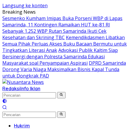
Langsung ke konten
Breaking News
Sesmenko Kumham Imipas Buka Porseni WBP di Lapas
Samarinda, 11 Kontingen Ramaikan HUT ke-81 RI
Sebanyak 1.252 WBP Rutan Samarinda Ikuti Cek
Kesehatan dan Skrining TBC
Kemendikdasmen Libatkan
Semua Pihak Perluas Akses Buku Bacaan Bermutu untuk
Tingkatkan Literasi Anak
Advokasi Publik Kaltim Siap
Bersinergi dengan Polresta Samarinda Edukasi
Masyarakat soal Penyampaian Aspirasi
DPRD Samarinda
Dorong Varia Niaga Maksimalkan Bisnis Kapal Tunda
untuk Dongkrak PAD
Redaksi
Info Iklan
Hukrim