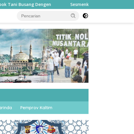
Sesmenko Kumham Imipas Buka Porseni WBP di Lapas 
rinda
Pemprov Kaltim