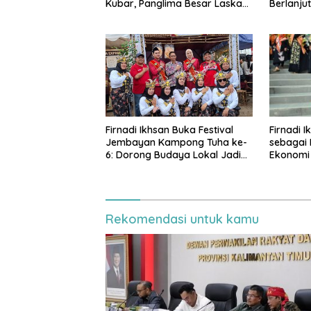
Kubar, Panglima Besar Laskar
Berlanju
Mandau sampaikan penolakan
di DPRD Kaltim
Firnadi 
Firnadi Ikhsan Buka Festival
sebagai 
Jembayan Kampong Tuha ke-
Ekonomi
6: Dorong Budaya Lokal Jadi
Pilar IKN
Rekomendasi untuk kamu