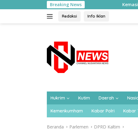
Langsung
Breaking News
Kemasi Liu yang Saya Kenal: D
ke
konten
Redaksi
Info Iklan
Hukrim
Kutim
Daerah
Nasi
Kemenkumham
Kabar Polri
Kabar 
Beranda
Parlemen
DPRD Kaltim