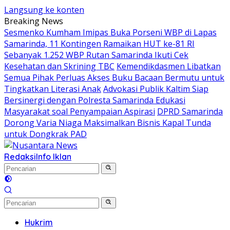
Langsung ke konten
Breaking News
Sesmenko Kumham Imipas Buka Porseni WBP di Lapas
Samarinda, 11 Kontingen Ramaikan HUT ke-81 RI
Sebanyak 1.252 WBP Rutan Samarinda Ikuti Cek
Kesehatan dan Skrining TBC
Kemendikdasmen Libatkan
Semua Pihak Perluas Akses Buku Bacaan Bermutu untuk
Tingkatkan Literasi Anak
Advokasi Publik Kaltim Siap
Bersinergi dengan Polresta Samarinda Edukasi
Masyarakat soal Penyampaian Aspirasi
DPRD Samarinda
Dorong Varia Niaga Maksimalkan Bisnis Kapal Tunda
untuk Dongkrak PAD
Redaksi
Info Iklan
Hukrim