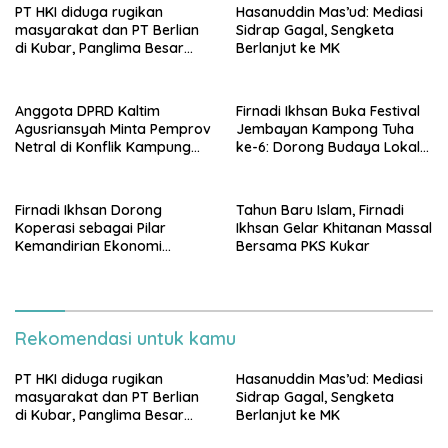
PT HKI diduga rugikan
Hasanuddin Mas’ud: Mediasi
masyarakat dan PT Berlian
Sidrap Gagal, Sengketa
di Kubar, Panglima Besar
Berlanjut ke MK
Laskar Mandau sampaikan
penolakan di DPRD Kaltim
Anggota DPRD Kaltim
Firnadi Ikhsan Buka Festival
Agusriansyah Minta Pemprov
Jembayan Kampong Tuha
Netral di Konflik Kampung
ke-6: Dorong Budaya Lokal
Sidrap
Jadi Pilar IKN
Firnadi Ikhsan Dorong
Tahun Baru Islam, Firnadi
Koperasi sebagai Pilar
Ikhsan Gelar Khitanan Massal
Kemandirian Ekonomi
Bersama PKS Kukar
Rakyat
Rekomendasi untuk kamu
PT HKI diduga rugikan
Hasanuddin Mas’ud: Mediasi
masyarakat dan PT Berlian
Sidrap Gagal, Sengketa
di Kubar, Panglima Besar
Berlanjut ke MK
Laskar Mandau sampaikan