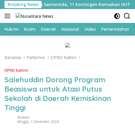
Langsung
 WBP di Lapas Samarinda, 11 Kontingen Ramaikan HUT ke-81 
Breaking News
ke
konten
Hukrim
Kutim
Daerah
Nasional
Video
Pemerintahan
Beranda
Parlemen
DPRD Kaltim
DPRD Kaltim
Salehuddin Dorong Program
Beasiswa untuk Atasi Putus
Sekolah di Daerah Kemiskinan
Tinggi
Redaksi
Minggu, 1 Desember 2024