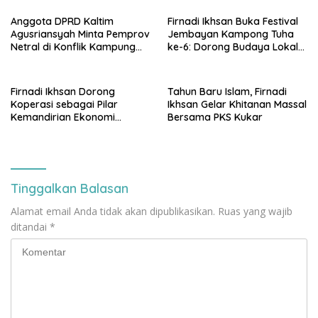
penolakan di DPRD Kaltim
Anggota DPRD Kaltim
Firnadi Ikhsan Buka Festival
Agusriansyah Minta Pemprov
Jembayan Kampong Tuha
Netral di Konflik Kampung
ke-6: Dorong Budaya Lokal
Sidrap
Jadi Pilar IKN
Firnadi Ikhsan Dorong
Tahun Baru Islam, Firnadi
Koperasi sebagai Pilar
Ikhsan Gelar Khitanan Massal
Kemandirian Ekonomi
Bersama PKS Kukar
Rakyat
Tinggalkan Balasan
Alamat email Anda tidak akan dipublikasikan.
Ruas yang wajib
ditandai
*