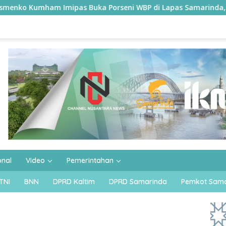
ka Porseni WBP di Lapas Samarinda, 11 Kontingen Ramaikan H
onal
Video
Pemerintahan
TNI
BNN
DPRD Kaltim
DPRD Samarinda
Pemkot Sama