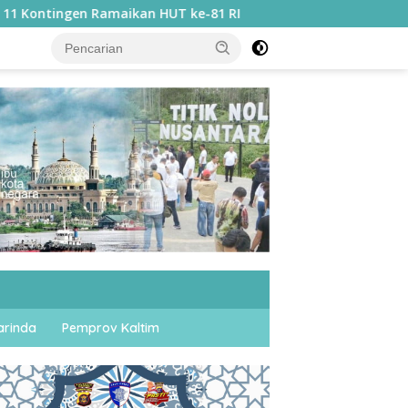
UT ke-81 RI
Sebanyak 1.252 WBP Rutan Samarinda Ikut
rinda
Pemprov Kaltim