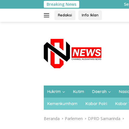
Langsung
Breaking News
Sesmenko Kumham Imipas Bu
ke
konten
Redaksi
Info Iklan
Hukrim
Kutim
Daerah
Nasi
Kemenkumham
Kabar Polri
Kabar 
Beranda
Parlemen
DPRD Samarinda