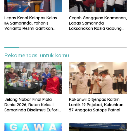
Lepas Kenal Kalapas Kelas
Cegah Gangguan Keamanan,
IIA Samarinda, Yohanis
Lapas Samarinda
Varianto Resmi Gantikan
Laksanakan Razia Gabungan
Agus Dwirijanto: Tegaskan
bersama Aparat Penegak
Komitmen Berantas Narkoba
Hukum
dan Kembangkan UMKM
Warga Binaan
Rekomendasi untuk kamu
Jelang Nobar Final Piala
Kakanwil Ditjenpas Kaltim
Dunia 2026, Rutan Kelas I
Lantik 19 Pejabat, Kukuhkan
Samarinda Diselimuti Euforia,
57 Anggota Satops Patnal
Karutan Jagokan Spanyol