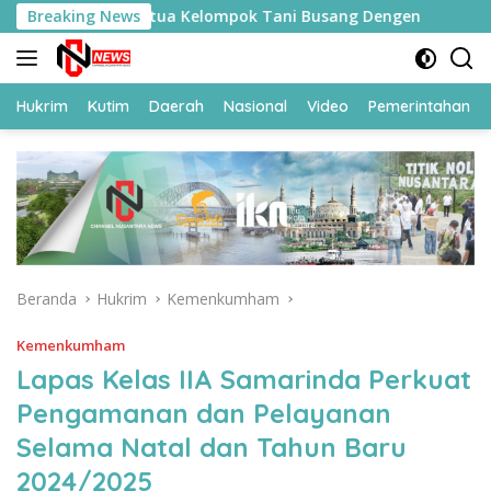
Langsung
eorang Ketua Kelompok Tani Busang Dengen
Breaking News
Sesmenko K
ke
konten
Hukrim
Kutim
Daerah
Nasional
Video
Pemerintahan
Beranda
Hukrim
Kemenkumham
Kemenkumham
Lapas Kelas IIA Samarinda Perkuat
Pengamanan dan Pelayanan
Selama Natal dan Tahun Baru
2024/2025