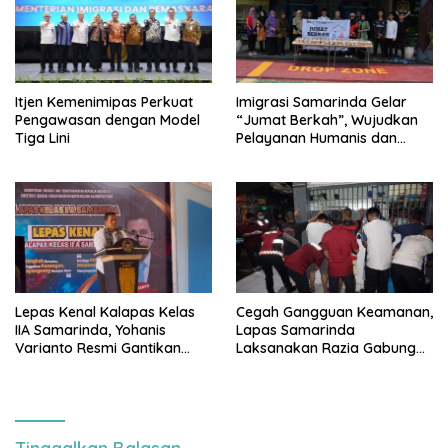
Itjen Kemenimipas Perkuat
Imigrasi Samarinda Gelar
Pengawasan dengan Model
“Jumat Berkah”, Wujudkan
Tiga Lini
Pelayanan Humanis dan
Peduli Masyarakat
Lepas Kenal Kalapas Kelas
Cegah Gangguan Keamanan,
IIA Samarinda, Yohanis
Lapas Samarinda
Varianto Resmi Gantikan
Laksanakan Razia Gabungan
Agus Dwirijanto: Tegaskan
bersama Aparat Penegak
Komitmen Berantas Narkoba
Hukum
dan Kembangkan UMKM
Warga Binaan