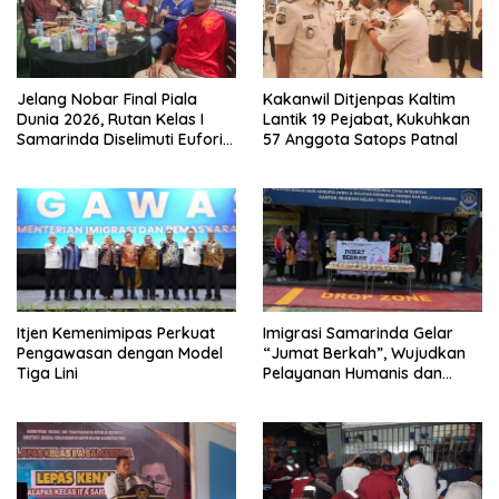
Jelang Nobar Final Piala
Kakanwil Ditjenpas Kaltim
Dunia 2026, Rutan Kelas I
Lantik 19 Pejabat, Kukuhkan
Samarinda Diselimuti Euforia,
57 Anggota Satops Patnal
Karutan Jagokan Spanyol
Itjen Kemenimipas Perkuat
Imigrasi Samarinda Gelar
Pengawasan dengan Model
“Jumat Berkah”, Wujudkan
Tiga Lini
Pelayanan Humanis dan
Peduli Masyarakat