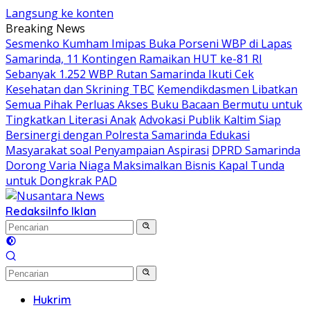
Langsung ke konten
Breaking News
Sesmenko Kumham Imipas Buka Porseni WBP di Lapas
Samarinda, 11 Kontingen Ramaikan HUT ke-81 RI
Sebanyak 1.252 WBP Rutan Samarinda Ikuti Cek
Kesehatan dan Skrining TBC
Kemendikdasmen Libatkan
Semua Pihak Perluas Akses Buku Bacaan Bermutu untuk
Tingkatkan Literasi Anak
Advokasi Publik Kaltim Siap
Bersinergi dengan Polresta Samarinda Edukasi
Masyarakat soal Penyampaian Aspirasi
DPRD Samarinda
Dorong Varia Niaga Maksimalkan Bisnis Kapal Tunda
untuk Dongkrak PAD
Redaksi
Info Iklan
Hukrim