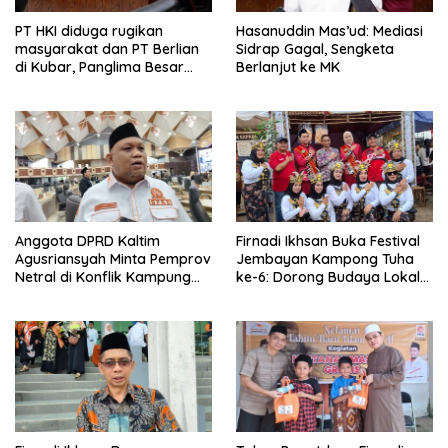
PT HKI diduga rugikan
Hasanuddin Mas’ud: Mediasi
masyarakat dan PT Berlian
Sidrap Gagal, Sengketa
di Kubar, Panglima Besar
Berlanjut ke MK
Laskar Mandau sampaikan
penolakan di DPRD Kaltim
Anggota DPRD Kaltim
Firnadi Ikhsan Buka Festival
Agusriansyah Minta Pemprov
Jembayan Kampong Tuha
Netral di Konflik Kampung
ke-6: Dorong Budaya Lokal
Sidrap
Jadi Pilar IKN