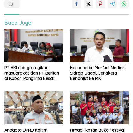
Baca Juga
PT HKI diduga rugikan
Hasanuddin Mas’ud: Mediasi
masyarakat dan PT Berlian
Sidrap Gagal, Sengketa
di Kubar, Panglima Besar
Berlanjut ke MK
Laskar Mandau sampaikan
penolakan di DPRD Kaltim
Anggota DPRD Kaltim
Firnadi Ikhsan Buka Festival