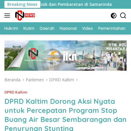
Langsung
inaan Fisik dan Pembaretan di Samarinda
Breaking News
119 CPNS Di
ke
konten
Hukrim
Kutim
Daerah
Nasional
Video
Pemerintahan
Beranda
Parlemen
DPRD Kaltim
DPRD Kaltim
DPRD Kaltim Dorong Aksi Nyata
untuk Percepatan Program Stop
Buang Air Besar Sembarangan dan
Penurunan Stunting