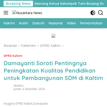
Langsung
Balik Perjuangan Seorang Ketua Kelompok Tani Busang Dengen
Breaking News
ke
konten
Hukrim
Kutim
Daerah
Nasional
Video
Pemerintahan
Beranda
Parlemen
DPRD Kaltim
DPRD Kaltim
Damayanti Soroti Pentingnya
Peningkatan Kualitas Pendidikan
untuk Pembangunan SDM di Kaltim
Redaksi
Jumat, 6 Desember 2024
Anggota DPRD Kaltim,Damayanti.