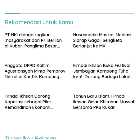
Rekomendasi untuk kamu
PT HKI diduga rugikan
Hasanuddin Mas’ud: Mediasi
masyarakat dan PT Berlian
Sidrap Gagal, Sengketa
di Kubar, Panglima Besar
Berlanjut ke MK
Laskar Mandau sampaikan
penolakan di DPRD Kaltim
Anggota DPRD Kaltim
Firnadi Ikhsan Buka Festival
Agusriansyah Minta Pemprov
Jembayan Kampong Tuha
Netral di Konflik Kampung
ke-6: Dorong Budaya Lokal
Sidrap
Jadi Pilar IKN
Firnadi Ikhsan Dorong
Tahun Baru Islam, Firnadi
Koperasi sebagai Pilar
Ikhsan Gelar Khitanan Massal
Kemandirian Ekonomi
Bersama PKS Kukar
Rakyat
Tinggalkan Balasan