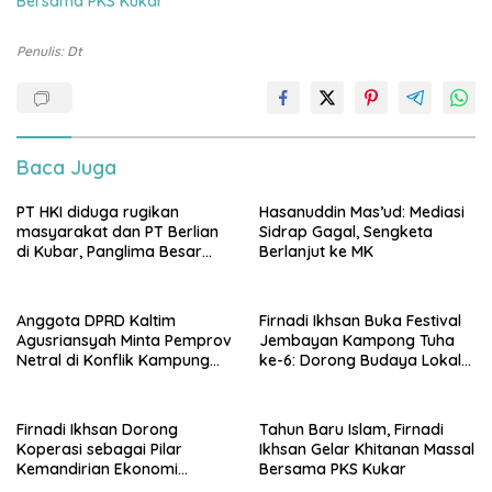
Bersama PKS Kukar
Penulis: Dt
Baca Juga
PT HKI diduga rugikan
Hasanuddin Mas’ud: Mediasi
masyarakat dan PT Berlian
Sidrap Gagal, Sengketa
di Kubar, Panglima Besar
Berlanjut ke MK
Laskar Mandau sampaikan
penolakan di DPRD Kaltim
Anggota DPRD Kaltim
Firnadi Ikhsan Buka Festival
Agusriansyah Minta Pemprov
Jembayan Kampong Tuha
Netral di Konflik Kampung
ke-6: Dorong Budaya Lokal
Sidrap
Jadi Pilar IKN
Firnadi Ikhsan Dorong
Tahun Baru Islam, Firnadi
Koperasi sebagai Pilar
Ikhsan Gelar Khitanan Massal
Kemandirian Ekonomi
Bersama PKS Kukar
Rakyat