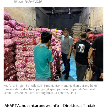
Minggu, 19 April 2026
Ket.foto: Brigjen Pol Ade Safri Simanjuntak menunjukkan barang bukti
bawang dan cabai hasil pengungkapan penyelundupan di Pontianak,
Senin (13/4/2026). Total barang bukti 23,146 ton. ( IST)
JAKARTA, nusantaranews.info
– Direktorat Tindak