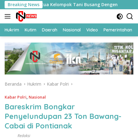
Langsung
rang Ketua Kelompok Tani Busang Dengen
Breaking News
Sesmenko Kumh
ke
konten
Hukrim
Kutim
Daerah
Nasional
Video
Pemerintahan
Beranda
Hukrim
Kabar Polri
Kabar Polri
,
Nasional
Bareskrim Bongkar
Penyelundupan 23 Ton Bawang-
Cabai di Pontianak
Redaksi