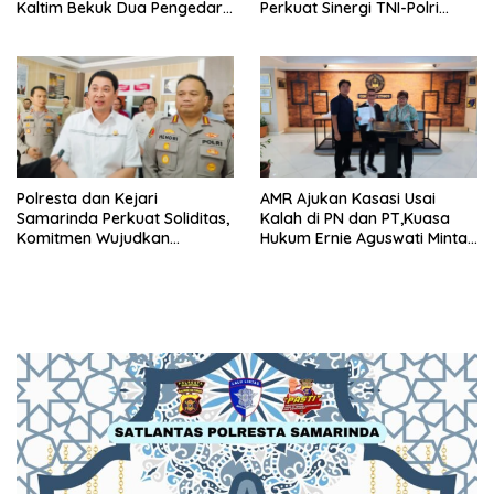
Kaltim Bekuk Dua Pengedar
Perkuat Sinergi TNI-Polri
Sabu di Kukar, Satu Rekan
Hadapi Tantangan
Bersenjata Kabur ke Hutan
Keamanan
Polresta dan Kejari
AMR Ajukan Kasasi Usai
Samarinda Perkuat Soliditas,
Kalah di PN dan PT,Kuasa
Komitmen Wujudkan
Hukum Ernie Aguswati Minta
Penegakan Hukum
Pengawasan KY dan Bawas
Berkeadilan
MA RI