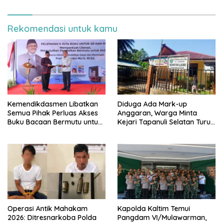
Berkeadilan
MA RI
Rekomendasi untuk kamu
Kemendikdasmen Libatkan
Diduga Ada Mark-up
Semua Pihak Perluas Akses
Anggaran, Warga Minta
Buku Bacaan Bermutu untuk
Kejari Tapanuli Selatan Turun
Tingkatkan Literasi Anak
Tangan
Operasi Antik Mahakam
Kapolda Kaltim Temui
2026: Ditresnarkoba Polda
Pangdam VI/Mulawarman,