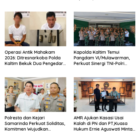
Tingkatkan Literasi Anak
Tangan
Operasi Antik Mahakam
Kapolda Kaltim Temui
2026: Ditresnarkoba Polda
Pangdam VI/Mulawarman,
Kaltim Bekuk Dua Pengedar
Perkuat Sinergi TNI-Polri
Sabu di Kukar, Satu Rekan
Hadapi Tantangan
Bersenjata Kabur ke Hutan
Keamanan
Polresta dan Kejari
AMR Ajukan Kasasi Usai
Samarinda Perkuat Soliditas,
Kalah di PN dan PT,Kuasa
Komitmen Wujudkan
Hukum Ernie Aguswati Minta
Penegakan Hukum
Pengawasan KY dan Bawas