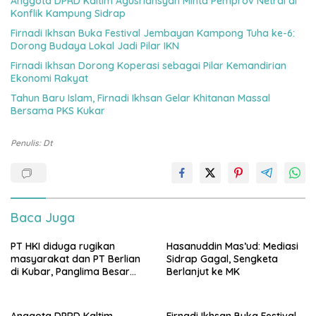
Anggota DPRD Kaltim Agusriansyah Minta Pemprov Netral di
Konflik Kampung Sidrap
Firnadi Ikhsan Buka Festival Jembayan Kampong Tuha ke-6:
Dorong Budaya Lokal Jadi Pilar IKN
Firnadi Ikhsan Dorong Koperasi sebagai Pilar Kemandirian
Ekonomi Rakyat
Tahun Baru Islam, Firnadi Ikhsan Gelar Khitanan Massal
Bersama PKS Kukar
Penulis: Dt
Baca Juga
PT HKI diduga rugikan
Hasanuddin Mas’ud: Mediasi
masyarakat dan PT Berlian
Sidrap Gagal, Sengketa
di Kubar, Panglima Besar
Berlanjut ke MK
Laskar Mandau sampaikan
penolakan di DPRD Kaltim
Anggota DPRD Kaltim
Firnadi Ikhsan Buka Festival