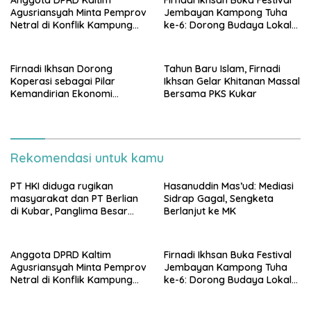
Agusriansyah Minta Pemprov
Jembayan Kampong Tuha
Netral di Konflik Kampung
ke-6: Dorong Budaya Lokal
Sidrap
Jadi Pilar IKN
Firnadi Ikhsan Dorong
Tahun Baru Islam, Firnadi
Koperasi sebagai Pilar
Ikhsan Gelar Khitanan Massal
Kemandirian Ekonomi
Bersama PKS Kukar
Rakyat
Rekomendasi untuk kamu
PT HKI diduga rugikan
Hasanuddin Mas’ud: Mediasi
masyarakat dan PT Berlian
Sidrap Gagal, Sengketa
di Kubar, Panglima Besar
Berlanjut ke MK
Laskar Mandau sampaikan
penolakan di DPRD Kaltim
Anggota DPRD Kaltim
Firnadi Ikhsan Buka Festival
Agusriansyah Minta Pemprov
Jembayan Kampong Tuha
Netral di Konflik Kampung
ke-6: Dorong Budaya Lokal
Sidrap
Jadi Pilar IKN