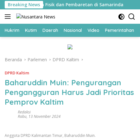
Langsung
kuti Pembinaan Fisik dan Pembaretan di Samarinda
Breaking News
11
ke
konten
Hukrim
Kutim
Daerah
Nasional
Video
Pemerintahan
Beranda
Parlemen
DPRD Kaltim
DPRD Kaltim
Baharuddin Muin: Pengurangan
Pengangguran Harus Jadi Prioritas
Pemprov Kaltim
Redaksi
Rabu, 13 November 2024
Anggota DPRD Kalimantan Timur, Baharuddin Muin.