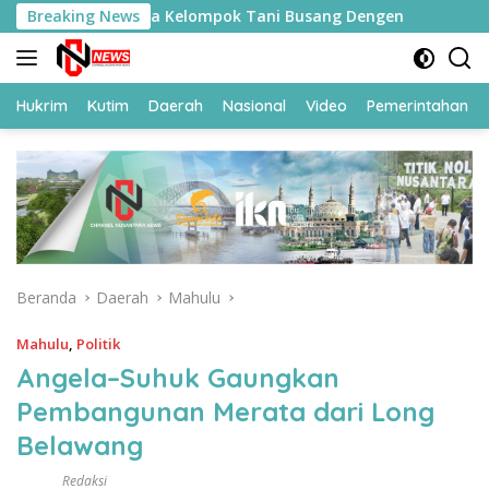
Langsung
ang Ketua Kelompok Tani Busang Dengen
Breaking News
Sesmenko Kumha
ke
konten
Hukrim
Kutim
Daerah
Nasional
Video
Pemerintahan
Beranda
Daerah
Mahulu
Mahulu
,
Politik
Angela–Suhuk Gaungkan
Pembangunan Merata dari Long
Belawang
Redaksi