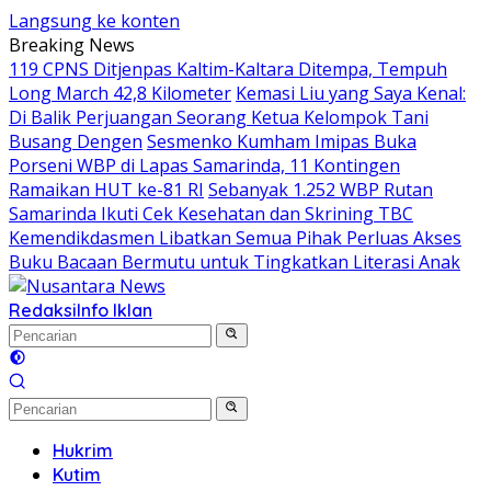
Langsung ke konten
Breaking News
119 CPNS Ditjenpas Kaltim-Kaltara Ditempa, Tempuh
Long March 42,8 Kilometer
Kemasi Liu yang Saya Kenal:
Di Balik Perjuangan Seorang Ketua Kelompok Tani
Busang Dengen
Sesmenko Kumham Imipas Buka
Porseni WBP di Lapas Samarinda, 11 Kontingen
Ramaikan HUT ke-81 RI
Sebanyak 1.252 WBP Rutan
Samarinda Ikuti Cek Kesehatan dan Skrining TBC
Kemendikdasmen Libatkan Semua Pihak Perluas Akses
Buku Bacaan Bermutu untuk Tingkatkan Literasi Anak
Redaksi
Info Iklan
Hukrim
Kutim