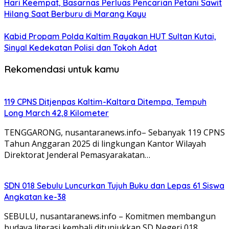
Hari Keempat, Basarnas Perluas Pencarian Petani Sawit
Hilang Saat Berburu di Marang Kayu
Kabid Propam Polda Kaltim Rayakan HUT Sultan Kutai,
Sinyal Kedekatan Polisi dan Tokoh Adat
Rekomendasi untuk kamu
119 CPNS Ditjenpas Kaltim-Kaltara Ditempa, Tempuh
Long March 42,8 Kilometer
TENGGARONG, nusantaranews.info– Sebanyak 119 CPNS
Tahun Anggaran 2025 di lingkungan Kantor Wilayah
Direktorat Jenderal Pemasyarakatan…
SDN 018 Sebulu Luncurkan Tujuh Buku dan Lepas 61 Siswa
Angkatan ke-38
SEBULU, nusantaranews.info – Komitmen membangun
budaya literasi kembali ditunjukkan SD Negeri 018