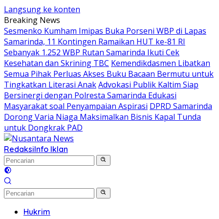
Langsung ke konten
Breaking News
Sesmenko Kumham Imipas Buka Porseni WBP di Lapas
Samarinda, 11 Kontingen Ramaikan HUT ke-81 RI
Sebanyak 1.252 WBP Rutan Samarinda Ikuti Cek
Kesehatan dan Skrining TBC
Kemendikdasmen Libatkan
Semua Pihak Perluas Akses Buku Bacaan Bermutu untuk
Tingkatkan Literasi Anak
Advokasi Publik Kaltim Siap
Bersinergi dengan Polresta Samarinda Edukasi
Masyarakat soal Penyampaian Aspirasi
DPRD Samarinda
Dorong Varia Niaga Maksimalkan Bisnis Kapal Tunda
untuk Dongkrak PAD
Redaksi
Info Iklan
Hukrim