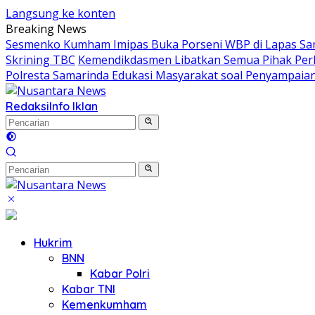
Langsung ke konten
Breaking News
Sesmenko Kumham Imipas Buka Porseni WBP di Lapas Sam
Skrining TBC
Kemendikdasmen Libatkan Semua Pihak Perl
Polresta Samarinda Edukasi Masyarakat soal Penyampaian
Redaksi
Info Iklan
Hukrim
BNN
Kabar Polri
Kabar TNI
Kemenkumham