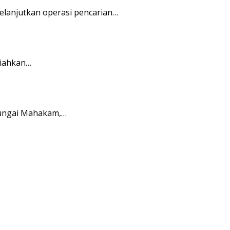
elanjutkan operasi pencarian…
riahkan…
Sungai Mahakam,…