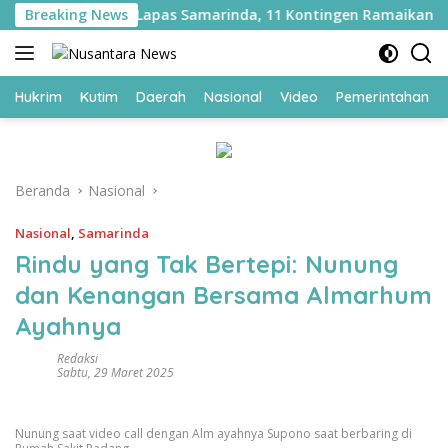
Langsung
seni WBP di Lapas Samarinda, 11 Kontingen Ramaikan HUT ke-
Breaking News
ke
konten
Hukrim
Kutim
Daerah
Nasional
Video
Pemerintahan
Beranda
Nasional
Nasional
,
Samarinda
Rindu yang Tak Bertepi: Nunung
dan Kenangan Bersama Almarhum
Ayahnya
Redaksi
Sabtu, 29 Maret 2025
Nunung saat video call dengan Alm ayahnya Supono saat berbaring di