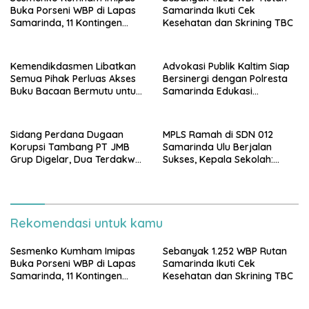
Buka Porseni WBP di Lapas
Samarinda Ikuti Cek
Samarinda, 11 Kontingen
Kesehatan dan Skrining TBC
Ramaikan HUT ke-81 RI
Kemendikdasmen Libatkan
Advokasi Publik Kaltim Siap
Semua Pihak Perluas Akses
Bersinergi dengan Polresta
Buku Bacaan Bermutu untuk
Samarinda Edukasi
Tingkatkan Literasi Anak
Masyarakat soal
Penyampaian Aspirasi
Sidang Perdana Dugaan
MPLS Ramah di SDN 012
Korupsi Tambang PT JMB
Samarinda Ulu Berjalan
Grup Digelar, Dua Terdakwa
Sukses, Kepala Sekolah:
Ajukan Eksepsi
Anak Harus Datang ke
Sekolah dengan Bahagia
Rekomendasi untuk kamu
Sesmenko Kumham Imipas
Sebanyak 1.252 WBP Rutan
Buka Porseni WBP di Lapas
Samarinda Ikuti Cek
Samarinda, 11 Kontingen
Kesehatan dan Skrining TBC
Ramaikan HUT ke-81 RI