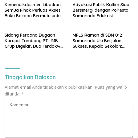
Kemendikdasmen Libatkan
Advokasi Publik Kaltim Siap
Semua Pihak Perluas Akses
Bersinergi dengan Polresta
Buku Bacaan Bermutu untuk
Samarinda Edukasi
Tingkatkan Literasi Anak
Masyarakat soal
Penyampaian Aspirasi
Sidang Perdana Dugaan
MPLS Ramah di SDN 012
Korupsi Tambang PT JMB
Samarinda Ulu Berjalan
Grup Digelar, Dua Terdakwa
Sukses, Kepala Sekolah:
Ajukan Eksepsi
Anak Harus Datang ke
Sekolah dengan Bahagia
Tinggalkan Balasan
Alamat email Anda tidak akan dipublikasikan.
Ruas yang wajib
ditandai
*