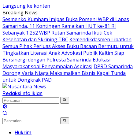
Langsung ke konten
Breaking News
Sesmenko Kumham Imipas Buka Porseni WBP di Lapas
Samarinda, 11 Kontingen Ramaikan HUT ke-81 RI
Sebanyak 1.252 WBP Rutan Samarinda Ikuti Cek
Kesehatan dan Skrining TBC
Kemendikdasmen Libatkan
Semua Pihak Perluas Akses Buku Bacaan Bermutu untuk
Tingkatkan Literasi Anak
Advokasi Publik Kaltim Siap
Bersinergi dengan Polresta Samarinda Edukasi
Masyarakat soal Penyampaian Aspirasi
DPRD Samarinda
Dorong Varia Niaga Maksimalkan Bisnis Kapal Tunda
untuk Dongkrak PAD
Redaksi
Info Iklan
Hukrim