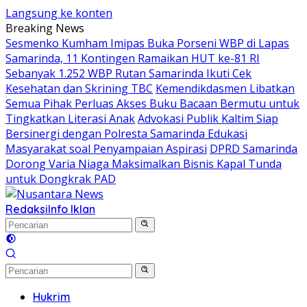
Langsung ke konten
Breaking News
Sesmenko Kumham Imipas Buka Porseni WBP di Lapas
Samarinda, 11 Kontingen Ramaikan HUT ke-81 RI
Sebanyak 1.252 WBP Rutan Samarinda Ikuti Cek
Kesehatan dan Skrining TBC
Kemendikdasmen Libatkan
Semua Pihak Perluas Akses Buku Bacaan Bermutu untuk
Tingkatkan Literasi Anak
Advokasi Publik Kaltim Siap
Bersinergi dengan Polresta Samarinda Edukasi
Masyarakat soal Penyampaian Aspirasi
DPRD Samarinda
Dorong Varia Niaga Maksimalkan Bisnis Kapal Tunda
untuk Dongkrak PAD
Redaksi
Info Iklan
Hukrim