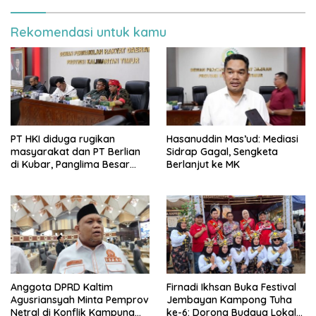
Rekomendasi untuk kamu
PT HKI diduga rugikan
Hasanuddin Mas’ud: Mediasi
masyarakat dan PT Berlian
Sidrap Gagal, Sengketa
di Kubar, Panglima Besar
Berlanjut ke MK
Laskar Mandau sampaikan
penolakan di DPRD Kaltim
Anggota DPRD Kaltim
Firnadi Ikhsan Buka Festival
Agusriansyah Minta Pemprov
Jembayan Kampong Tuha
Netral di Konflik Kampung
ke-6: Dorong Budaya Lokal