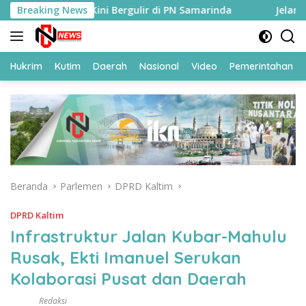
Langsung
Sejati, Kini Bergulir di PN Samarinda
Breaking News
Jelang HUT ke-81 
ke
konten
Hukrim
Kutim
Daerah
Nasional
Video
Pemerintahan
Beranda
Parlemen
DPRD Kaltim
DPRD Kaltim
Infrastruktur Jalan Kubar-Mahulu
Rusak, Ekti Imanuel Serukan
Kolaborasi Pusat dan Daerah
Redaksi