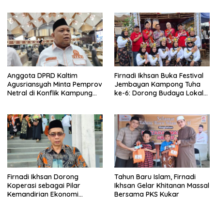
penolakan di DPRD Kaltim
Anggota DPRD Kaltim
Firnadi Ikhsan Buka Festival
Agusriansyah Minta Pemprov
Jembayan Kampong Tuha
Netral di Konflik Kampung
ke-6: Dorong Budaya Lokal
Sidrap
Jadi Pilar IKN
Firnadi Ikhsan Dorong
Tahun Baru Islam, Firnadi
Koperasi sebagai Pilar
Ikhsan Gelar Khitanan Massal
Kemandirian Ekonomi
Bersama PKS Kukar
Rakyat