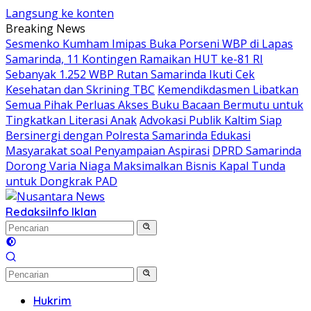
Langsung ke konten
Breaking News
Sesmenko Kumham Imipas Buka Porseni WBP di Lapas
Samarinda, 11 Kontingen Ramaikan HUT ke-81 RI
Sebanyak 1.252 WBP Rutan Samarinda Ikuti Cek
Kesehatan dan Skrining TBC
Kemendikdasmen Libatkan
Semua Pihak Perluas Akses Buku Bacaan Bermutu untuk
Tingkatkan Literasi Anak
Advokasi Publik Kaltim Siap
Bersinergi dengan Polresta Samarinda Edukasi
Masyarakat soal Penyampaian Aspirasi
DPRD Samarinda
Dorong Varia Niaga Maksimalkan Bisnis Kapal Tunda
untuk Dongkrak PAD
Redaksi
Info Iklan
Hukrim