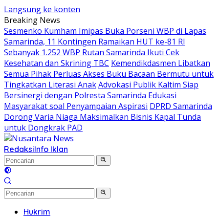
Langsung ke konten
Breaking News
Sesmenko Kumham Imipas Buka Porseni WBP di Lapas
Samarinda, 11 Kontingen Ramaikan HUT ke-81 RI
Sebanyak 1.252 WBP Rutan Samarinda Ikuti Cek
Kesehatan dan Skrining TBC
Kemendikdasmen Libatkan
Semua Pihak Perluas Akses Buku Bacaan Bermutu untuk
Tingkatkan Literasi Anak
Advokasi Publik Kaltim Siap
Bersinergi dengan Polresta Samarinda Edukasi
Masyarakat soal Penyampaian Aspirasi
DPRD Samarinda
Dorong Varia Niaga Maksimalkan Bisnis Kapal Tunda
untuk Dongkrak PAD
Redaksi
Info Iklan
Hukrim