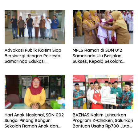
Ramaikan HUT ke-81 RI
Advokasi Publik Kaltim Siap
MPLS Ramah di SDN 012
Bersinergi dengan Polresta
Samarinda Ulu Berjalan
Samarinda Edukasi
Sukses, Kepala Sekolah:
Masyarakat soal
Anak Harus Datang ke
Penyampaian Aspirasi
Sekolah dengan Bahagia
Hari Anak Nasional, SDN 002
BAZNAS Kaltim Luncurkan
Sungai Pinang Bangun
Program Z-Chicken, Salurkan
Sekolah Ramah Anak dan
Bantuan Usaha Rp700 Juta
Bebas Perundungan
untuk 35 Pelaku UMKM