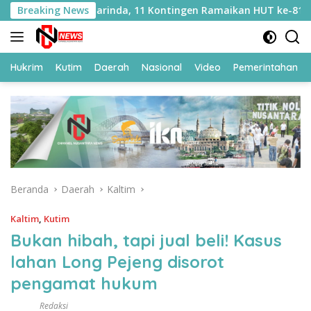
Langsung
as Samarinda, 11 Kontingen Ramaikan HUT ke-81 RI
Breaking News
S
ke
konten
Hukrim
Kutim
Daerah
Nasional
Video
Pemerintahan
Beranda
Daerah
Kaltim
Kaltim
,
Kutim
Bukan hibah, tapi jual beli! Kasus
lahan Long Pejeng disorot
pengamat hukum
Redaksi