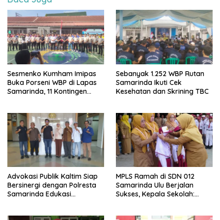
Sesmenko Kumham Imipas
Sebanyak 1.252 WBP Rutan
Buka Porseni WBP di Lapas
Samarinda Ikuti Cek
Samarinda, 11 Kontingen
Kesehatan dan Skrining TBC
Ramaikan HUT ke-81 RI
Advokasi Publik Kaltim Siap
MPLS Ramah di SDN 012
Bersinergi dengan Polresta
Samarinda Ulu Berjalan
Samarinda Edukasi
Sukses, Kepala Sekolah:
Masyarakat soal
Anak Harus Datang ke
Penyampaian Aspirasi
Sekolah dengan Bahagia