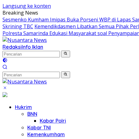
Langsung ke konten
Breaking News
Sesmenko Kumham Imipas Buka Porseni WBP di Lapas Sam
Skrining TBC
Kemendikdasmen Libatkan Semua Pihak Perl
Polresta Samarinda Edukasi Masyarakat soal Penyampaian
Redaksi
Info Iklan
Hukrim
BNN
Kabar Polri
Kabar TNI
Kemenkumham