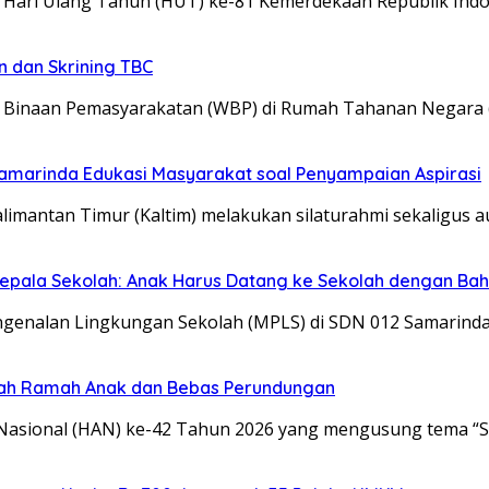
ari Ulang Tahun (HUT) ke-81 Kemerdekaan Republik Indon
n dan Skrining TBC
 Binaan Pemasyarakatan (WBP) di Rumah Tahanan Negara 
 Samarinda Edukasi Masyarakat soal Penyampaian Aspirasi
limantan Timur (Kaltim) melakukan silaturahmi sekaligus 
Kepala Sekolah: Anak Harus Datang ke Sekolah dengan Ba
genalan Lingkungan Sekolah (MPLS) di SDN 012 Samarinda
olah Ramah Anak dan Bebas Perundungan
 Nasional (HAN) ke-42 Tahun 2026 yang mengusung tema “