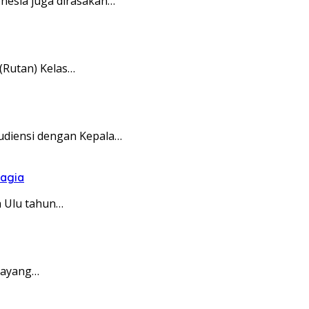
esia juga dirasakan…
(Rutan) Kelas…
audiensi dengan Kepala…
hagia
 Ulu tahun…
Sayang…