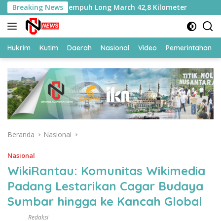
Langsung
a Ditempa, Tempuh Long March 42,8 Kilometer
Breaking News
Kemasi L
ke
konten
Hukrim
Kutim
Daerah
Nasional
Video
Pemerintahan
Beranda
Nasional
Nasional
WikiRantau: Komunitas Wikimedia
Padang Lestarikan Cagar Budaya
Sumbar hingga ke Kancah Global
Redaksi