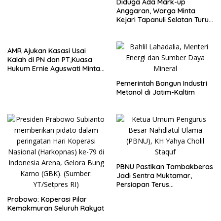
Diduga Ada Mark-up
Anggaran, Warga Minta
Kejari Tapanuli Selatan Turun
Tangan
AMR Ajukan Kasasi Usai
Kalah di PN dan PT,Kuasa
Hukum Ernie Aguswati Minta
Pengawasan KY dan Bawas
Pemerintah Bangun Industri
MA RI
Metanol di Jatim-Kaltim
PBNU Pastikan Tambakberas
Jadi Sentra Muktamar,
Persiapan Terus
Dimatangkan
Prabowo: Koperasi Pilar
Kemakmuran Seluruh Rakyat