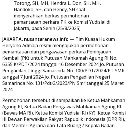
Totong, SH, MH, Hendra L. Don, SH, MH,
Handoko, SH, dan Hendy, SH saat
menyerahkan berkas permohonan
pemantauan perkara PK ke Komisi Yudisial di
Jakarta, pada Senin (25/8/2025)
JAKARTA, nusantaranews.info
— Tim Kuasa Hukum
Heryono Admaja resmi mengajukan permohonan
pemantauan dan pengawasan perkara Peninjauan
Kembali (PK) untuk Putusan Mahkamah Agung RI No.
6355 K/PDT/2024 tanggal 16 Desember 2024 Jo. Putusan
Pengadilan Tinggi Samarinda No. 100/PDT/2024/PT SMR
tanggal 7 Juni 2024 Jo. Putusan Pengadilan Negeri
Samarinda No. 131/Pdt.G/2023/PN Smr tanggal 25 Maret
2024.
Permohonan tersebut di sampaikan ke Ketua Mahkamah
Agung RI, Ketua Badan Pengawas Mahkamah Agung RI
(Bawas MA RI), Ketua Komisi Yudisial RI (KY), Ketua Komisi
III Dewan Perwakilan Rakyat Rapublik Indonesia (DPR RI),
dan Menteri Agraria dan Tata Ruang / Kepala Badan