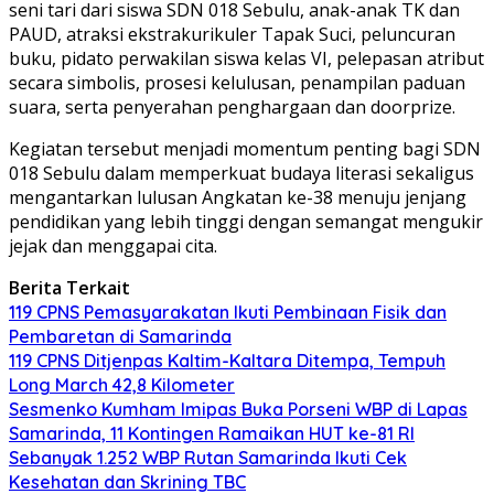
seni tari dari siswa SDN 018 Sebulu, anak-anak TK dan
PAUD, atraksi ekstrakurikuler Tapak Suci, peluncuran
buku, pidato perwakilan siswa kelas VI, pelepasan atribut
secara simbolis, prosesi kelulusan, penampilan paduan
suara, serta penyerahan penghargaan dan doorprize.
Kegiatan tersebut menjadi momentum penting bagi SDN
018 Sebulu dalam memperkuat budaya literasi sekaligus
mengantarkan lulusan Angkatan ke-38 menuju jenjang
pendidikan yang lebih tinggi dengan semangat mengukir
jejak dan menggapai cita.
Berita Terkait
119 CPNS Pemasyarakatan Ikuti Pembinaan Fisik dan
Pembaretan di Samarinda
119 CPNS Ditjenpas Kaltim-Kaltara Ditempa, Tempuh
Long March 42,8 Kilometer
Sesmenko Kumham Imipas Buka Porseni WBP di Lapas
Samarinda, 11 Kontingen Ramaikan HUT ke-81 RI
Sebanyak 1.252 WBP Rutan Samarinda Ikuti Cek
Kesehatan dan Skrining TBC