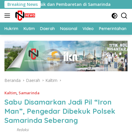
Langsung
inaan Fisik dan Pembaretan di Samarinda
Breaking News
119 CPNS Dit
ke
konten
Hukrim
Kutim
Daerah
Nasional
Video
Pemerintahan
Beranda
Daerah
Kaltim
Kaltim
,
Samarinda
Sabu Disamarkan Jadi Pil “Iron
Man”, Pengedar Dibekuk Polsek
Samarinda Seberang
Redaksi