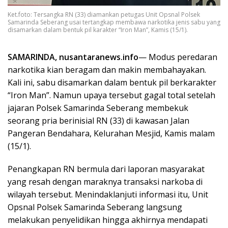
Ket.foto: Tersangka RN (33) diamankan petugas Unit Opsnal Polsek
Samarinda Seberang usai tertangkap membawa narkotika jenis sabu yang
disamarkan dalam bentuk pil karakter “Iron Man”, Kamis (15/1).
SAMARINDA, nusantaranews.info
— Modus peredaran
narkotika kian beragam dan makin membahayakan.
Kali ini, sabu disamarkan dalam bentuk pil berkarakter
“Iron Man”. Namun upaya tersebut gagal total setelah
jajaran Polsek Samarinda Seberang membekuk
seorang pria berinisial RN (33) di kawasan Jalan
Pangeran Bendahara, Kelurahan Mesjid, Kamis malam
(15/1).
Penangkapan RN bermula dari laporan masyarakat
yang resah dengan maraknya transaksi narkoba di
wilayah tersebut. Menindaklanjuti informasi itu, Unit
Opsnal Polsek Samarinda Seberang langsung
melakukan penyelidikan hingga akhirnya mendapati