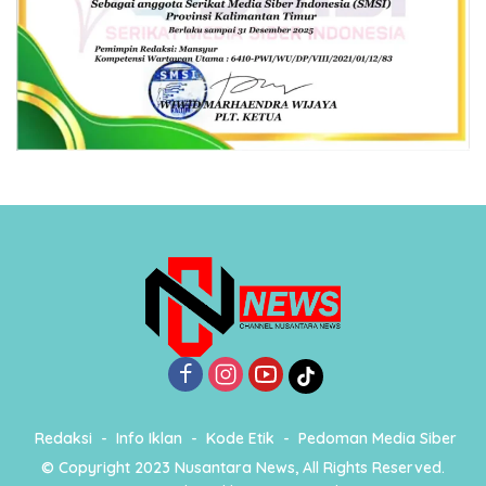
Redaksi
Info Iklan
Kode Etik
Pedoman Media Siber
© Copyright 2023 Nusantara News, All Rights Reserved.