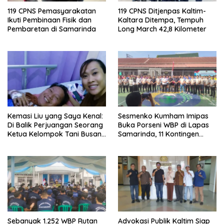
119 CPNS Pemasyarakatan
119 CPNS Ditjenpas Kaltim-
Ikuti Pembinaan Fisik dan
Kaltara Ditempa, Tempuh
Pembaretan di Samarinda
Long March 42,8 Kilometer
Kemasi Liu yang Saya Kenal:
Sesmenko Kumham Imipas
Di Balik Perjuangan Seorang
Buka Porseni WBP di Lapas
Ketua Kelompok Tani Busang
Samarinda, 11 Kontingen
Dengen
Ramaikan HUT ke-81 RI
Sebanyak 1.252 WBP Rutan
Advokasi Publik Kaltim Siap