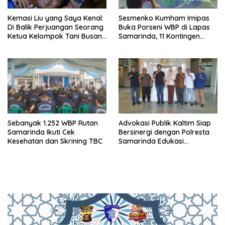
Kemasi Liu yang Saya Kenal:
Sesmenko Kumham Imipas
Di Balik Perjuangan Seorang
Buka Porseni WBP di Lapas
Ketua Kelompok Tani Busang
Samarinda, 11 Kontingen
Dengen
Ramaikan HUT ke-81 RI
Sebanyak 1.252 WBP Rutan
Advokasi Publik Kaltim Siap
Samarinda Ikuti Cek
Bersinergi dengan Polresta
Kesehatan dan Skrining TBC
Samarinda Edukasi
Masyarakat soal
Penyampaian Aspirasi