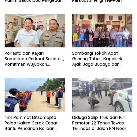
Kaltim Bekuk Dua Pengedar
Perkuat Sinergi TNI-Polri
Sabu di Kukar, Satu Rekan
Hadapi Tantangan
Bersenjata Kabur ke Hutan
Keamanan
Polresta dan Kejari
Sambangi Tokoh Adat
Samarinda Perkuat Soliditas,
Gunung Tabur, Kapolsek
Komitmen Wujudkan
Ajak Jaga Budaya dan
Penegakan Hukum
Keamanan Bersama
Berkeadilan
Tim Pammat Ditsamapta
Diduga Salip Truk dari Kiri,
Polda Kaltim Gerak Cepat
Pemotor 22 Tahun Tewas
Bantu Pencarian Korban
Terlindas di Jalan PM Noor
Tenggelam di Pantai
Samarinda