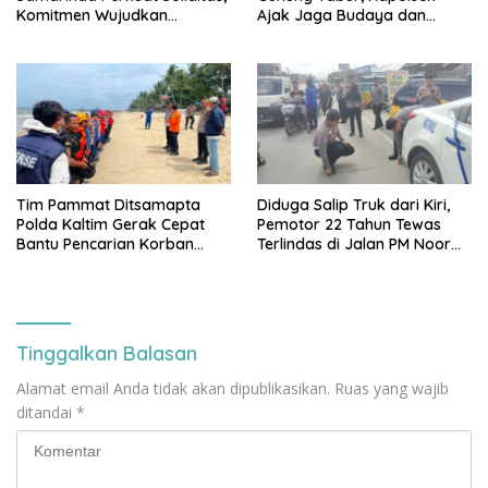
Komitmen Wujudkan
Ajak Jaga Budaya dan
Penegakan Hukum
Keamanan Bersama
Berkeadilan
Tim Pammat Ditsamapta
Diduga Salip Truk dari Kiri,
Polda Kaltim Gerak Cepat
Pemotor 22 Tahun Tewas
Bantu Pencarian Korban
Terlindas di Jalan PM Noor
Tenggelam di Pantai
Samarinda
Balikpapan
Tinggalkan Balasan
Alamat email Anda tidak akan dipublikasikan.
Ruas yang wajib
ditandai
*