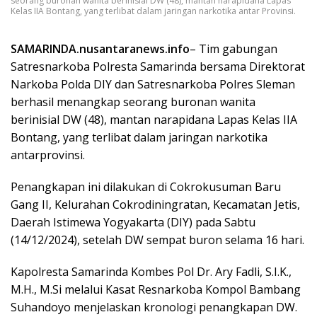
seorang buronan wanita berinisial DW (48), mantan narapidana Lapas
Kelas IIA Bontang, yang terlibat dalam jaringan narkotika antar Provinsi.
SAMARINDA.nusantaranews.info
– Tim gabungan
Satresnarkoba Polresta Samarinda bersama Direktorat
Narkoba Polda DIY dan Satresnarkoba Polres Sleman
berhasil menangkap seorang buronan wanita
berinisial DW (48), mantan narapidana Lapas Kelas IIA
Bontang, yang terlibat dalam jaringan narkotika
antarprovinsi.
Penangkapan ini dilakukan di Cokrokusuman Baru
Gang II, Kelurahan Cokrodiningratan, Kecamatan Jetis,
Daerah Istimewa Yogyakarta (DIY) pada Sabtu
(14/12/2024), setelah DW sempat buron selama 16 hari.
Kapolresta Samarinda Kombes Pol Dr. Ary Fadli, S.I.K.,
M.H., M.Si melalui Kasat Resnarkoba Kompol Bambang
Suhandoyo menjelaskan kronologi penangkapan DW.