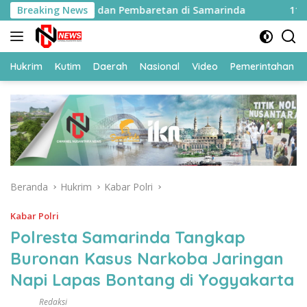
Langsung
n Fisik dan Pembaretan di Samarinda
Breaking News
119 CPNS Ditjen
ke
konten
Hukrim
Kutim
Daerah
Nasional
Video
Pemerintahan
Beranda
Hukrim
Kabar Polri
Kabar Polri
Polresta Samarinda Tangkap
Buronan Kasus Narkoba Jaringan
Napi Lapas Bontang di Yogyakarta
Redaksi