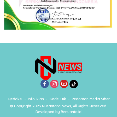
Redaksi
Info Iklan
Kode Etik
Pedoman Media Siber
© Copyright 2023 Nusantara News, All Rights Reserved.
Developed by
Benuanta.id