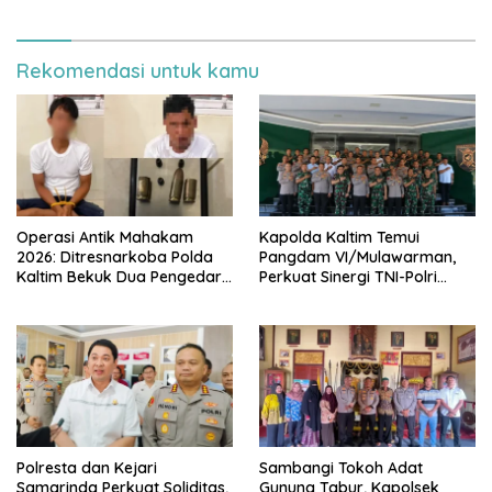
Balikpapan
Rekomendasi untuk kamu
Operasi Antik Mahakam
Kapolda Kaltim Temui
2026: Ditresnarkoba Polda
Pangdam VI/Mulawarman,
Kaltim Bekuk Dua Pengedar
Perkuat Sinergi TNI-Polri
Sabu di Kukar, Satu Rekan
Hadapi Tantangan
Bersenjata Kabur ke Hutan
Keamanan
Polresta dan Kejari
Sambangi Tokoh Adat
Samarinda Perkuat Soliditas,
Gunung Tabur, Kapolsek