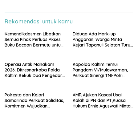
Berkeadilan
MA RI
Rekomendasi untuk kamu
Kemendikdasmen Libatkan
Diduga Ada Mark-up
Semua Pihak Perluas Akses
Anggaran, Warga Minta
Buku Bacaan Bermutu untuk
Kejari Tapanuli Selatan Turun
Tingkatkan Literasi Anak
Tangan
Operasi Antik Mahakam
Kapolda Kaltim Temui
2026: Ditresnarkoba Polda
Pangdam VI/Mulawarman,
Kaltim Bekuk Dua Pengedar
Perkuat Sinergi TNI-Polri
Sabu di Kukar, Satu Rekan
Hadapi Tantangan
Bersenjata Kabur ke Hutan
Keamanan
Polresta dan Kejari
AMR Ajukan Kasasi Usai
Samarinda Perkuat Soliditas,
Kalah di PN dan PT,Kuasa
Komitmen Wujudkan
Hukum Ernie Aguswati Minta
Penegakan Hukum
Pengawasan KY dan Bawas
Berkeadilan
MA RI