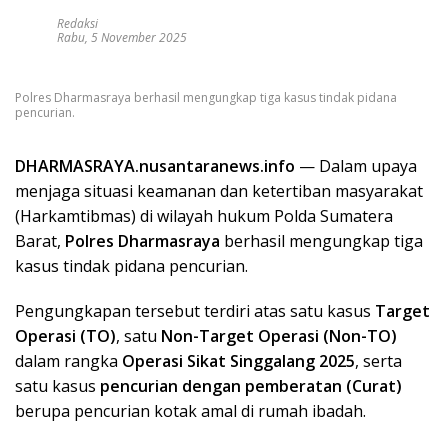
Redaksi
Rabu, 5 November 2025
Polres Dharmasraya berhasil mengungkap tiga kasus tindak pidana
pencurian.
DHARMASRAYA.nusantaranews.info
— Dalam upaya
menjaga situasi keamanan dan ketertiban masyarakat
(Harkamtibmas) di wilayah hukum Polda Sumatera
Barat,
Polres Dharmasraya
berhasil mengungkap tiga
kasus tindak pidana pencurian.
Pengungkapan tersebut terdiri atas satu kasus
Target
Operasi (TO)
, satu
Non-Target Operasi (Non-TO)
dalam rangka
Operasi Sikat Singgalang 2025
, serta
satu kasus
pencurian dengan pemberatan (Curat)
berupa pencurian kotak amal di rumah ibadah.