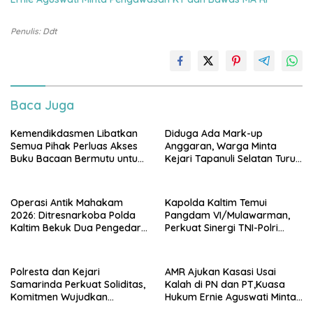
Penulis: Ddt
Baca Juga
Kemendikdasmen Libatkan
Diduga Ada Mark-up
Semua Pihak Perluas Akses
Anggaran, Warga Minta
Buku Bacaan Bermutu untuk
Kejari Tapanuli Selatan Turun
Tingkatkan Literasi Anak
Tangan
Operasi Antik Mahakam
Kapolda Kaltim Temui
2026: Ditresnarkoba Polda
Pangdam VI/Mulawarman,
Kaltim Bekuk Dua Pengedar
Perkuat Sinergi TNI-Polri
Sabu di Kukar, Satu Rekan
Hadapi Tantangan
Bersenjata Kabur ke Hutan
Keamanan
Polresta dan Kejari
AMR Ajukan Kasasi Usai
Samarinda Perkuat Soliditas,
Kalah di PN dan PT,Kuasa
Komitmen Wujudkan
Hukum Ernie Aguswati Minta
Penegakan Hukum
Pengawasan KY dan Bawas