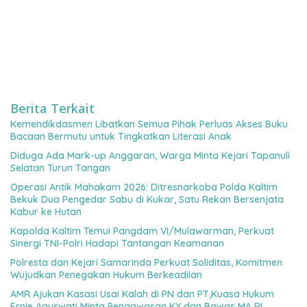
Berita Terkait
Kemendikdasmen Libatkan Semua Pihak Perluas Akses Buku
Bacaan Bermutu untuk Tingkatkan Literasi Anak
Diduga Ada Mark-up Anggaran, Warga Minta Kejari Tapanuli
Selatan Turun Tangan
Operasi Antik Mahakam 2026: Ditresnarkoba Polda Kaltim
Bekuk Dua Pengedar Sabu di Kukar, Satu Rekan Bersenjata
Kabur ke Hutan
Kapolda Kaltim Temui Pangdam VI/Mulawarman, Perkuat
Sinergi TNI-Polri Hadapi Tantangan Keamanan
Polresta dan Kejari Samarinda Perkuat Soliditas, Komitmen
Wujudkan Penegakan Hukum Berkeadilan
AMR Ajukan Kasasi Usai Kalah di PN dan PT,Kuasa Hukum
Ernie Aguswati Minta Pengawasan KY dan Bawas MA RI