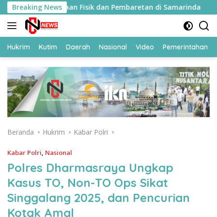
Langsung
kuti Pembinaan Fisik dan Pembaretan di Samarinda
Breaking News
11
ke
konten
Hukrim
Kutim
Daerah
Nasional
Video
Pemerintahan
Beranda
Hukrim
Kabar Polri
Kabar Polri
,
Nasional
Polres Dharmasraya Ungkap
Kasus TO, Non-TO Ops Sikat
Singgalang 2025, dan Pencurian
Kotak Amal