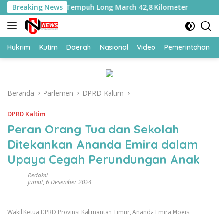
Langsung
ltara Ditempa, Tempuh Long March 42,8 Kilometer
Breaking News
Kema
ke
konten
Hukrim
Kutim
Daerah
Nasional
Video
Pemerintahan
Beranda
Parlemen
DPRD Kaltim
DPRD Kaltim
Peran Orang Tua dan Sekolah
Ditekankan Ananda Emira dalam
Upaya Cegah Perundungan Anak
Redaksi
Jumat, 6 Desember 2024
Wakil Ketua DPRD Provinsi Kalimantan Timur, Ananda Emira Moeis.