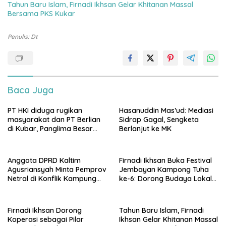
Tahun Baru Islam, Firnadi Ikhsan Gelar Khitanan Massal
Bersama PKS Kukar
Penulis: Dt
Baca Juga
PT HKI diduga rugikan
Hasanuddin Mas’ud: Mediasi
masyarakat dan PT Berlian
Sidrap Gagal, Sengketa
di Kubar, Panglima Besar
Berlanjut ke MK
Laskar Mandau sampaikan
penolakan di DPRD Kaltim
Anggota DPRD Kaltim
Firnadi Ikhsan Buka Festival
Agusriansyah Minta Pemprov
Jembayan Kampong Tuha
Netral di Konflik Kampung
ke-6: Dorong Budaya Lokal
Sidrap
Jadi Pilar IKN
Firnadi Ikhsan Dorong
Tahun Baru Islam, Firnadi
Koperasi sebagai Pilar
Ikhsan Gelar Khitanan Massal