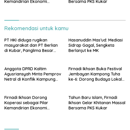
Kemandirian Ekonomi
Bersama PKS Kukar
Rakyat
Rekomendasi untuk kamu
PT HKI diduga rugikan
Hasanuddin Mas’ud: Mediasi
masyarakat dan PT Berlian
Sidrap Gagal, Sengketa
di Kubar, Panglima Besar
Berlanjut ke MK
Laskar Mandau sampaikan
penolakan di DPRD Kaltim
Anggota DPRD Kaltim
Firnadi Ikhsan Buka Festival
Agusriansyah Minta Pemprov
Jembayan Kampong Tuha
Netral di Konflik Kampung
ke-6: Dorong Budaya Lokal
Sidrap
Jadi Pilar IKN
Firnadi Ikhsan Dorong
Tahun Baru Islam, Firnadi
Koperasi sebagai Pilar
Ikhsan Gelar Khitanan Massal
Kemandirian Ekonomi
Bersama PKS Kukar
Rakyat