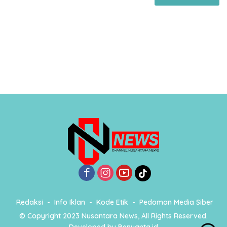
Redaksi
Info Iklan
Kode Etik
Pedoman Media Siber
© Copyright 2023 Nusantara News, All Rights Reserved.