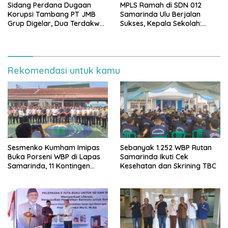
Sidang Perdana Dugaan
MPLS Ramah di SDN 012
Korupsi Tambang PT JMB
Samarinda Ulu Berjalan
Grup Digelar, Dua Terdakwa
Sukses, Kepala Sekolah:
Ajukan Eksepsi
Anak Harus Datang ke
Sekolah dengan Bahagia
Rekomendasi untuk kamu
Sesmenko Kumham Imipas
Sebanyak 1.252 WBP Rutan
Buka Porseni WBP di Lapas
Samarinda Ikuti Cek
Samarinda, 11 Kontingen
Kesehatan dan Skrining TBC
Ramaikan HUT ke-81 RI