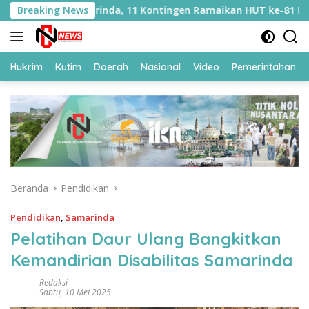
Langsung
Samarinda, 11 Kontingen Ramaikan HUT ke-81 RI
Breaking News
Seba
ke
konten
Hukrim
Kutim
Daerah
Nasional
Video
Pemerintahan
Beranda
Pendidikan
Pendidikan
,
Samarinda
Pelatihan Daur Ulang Bangkitkan
Kemandirian Disabilitas Samarinda
Redaksi
Sabtu, 10 Mei 2025