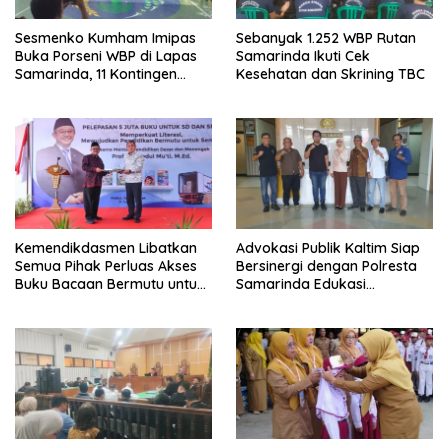
Sesmenko Kumham Imipas
Sebanyak 1.252 WBP Rutan
Buka Porseni WBP di Lapas
Samarinda Ikuti Cek
Samarinda, 11 Kontingen
Kesehatan dan Skrining TBC
Ramaikan HUT ke-81 RI
Kemendikdasmen Libatkan
Advokasi Publik Kaltim Siap
Semua Pihak Perluas Akses
Bersinergi dengan Polresta
Buku Bacaan Bermutu untuk
Samarinda Edukasi
Tingkatkan Literasi Anak
Masyarakat soal
Penyampaian Aspirasi