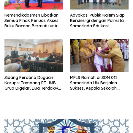
Kemendikdasmen Libatkan
Advokasi Publik Kaltim Siap
Semua Pihak Perluas Akses
Bersinergi dengan Polresta
Buku Bacaan Bermutu untuk
Samarinda Edukasi
Tingkatkan Literasi Anak
Masyarakat soal
Penyampaian Aspirasi
Sidang Perdana Dugaan
MPLS Ramah di SDN 012
Korupsi Tambang PT JMB
Samarinda Ulu Berjalan
Grup Digelar, Dua Terdakwa
Sukses, Kepala Sekolah:
Ajukan Eksepsi
Anak Harus Datang ke
Sekolah dengan Bahagia