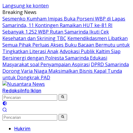
Langsung ke konten
Breaking News
Sesmenko Kumham Imipas Buka Porseni WBP di Lapas
Samarinda, 11 Kontingen Ramaikan HUT ke-81 RI
Sebanyak 1.252 WBP Rutan Samarinda Ikuti Cek
Kesehatan dan Skrining TBC
Kemendikdasmen Libatkan
Semua Pihak Perluas Akses Buku Bacaan Bermutu untuk
Tingkatkan Literasi Anak
Advokasi Publik Kaltim Siap
Bersinergi dengan Polresta Samarinda Edukasi
Masyarakat soal Penyampaian Aspirasi
DPRD Samarinda
Dorong Varia Niaga Maksimalkan Bisnis Kapal Tunda
untuk Dongkrak PAD
Redaksi
Info Iklan
Hukrim