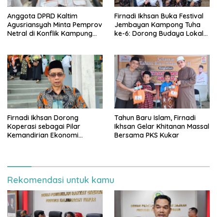
Anggota DPRD Kaltim
Firnadi Ikhsan Buka Festival
Agusriansyah Minta Pemprov
Jembayan Kampong Tuha
Netral di Konflik Kampung
ke-6: Dorong Budaya Lokal
Sidrap
Jadi Pilar IKN
Firnadi Ikhsan Dorong
Tahun Baru Islam, Firnadi
Koperasi sebagai Pilar
Ikhsan Gelar Khitanan Massal
Kemandirian Ekonomi
Bersama PKS Kukar
Rakyat
Rekomendasi untuk kamu