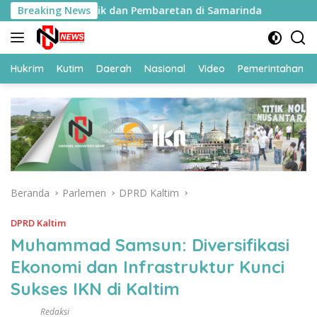
Langsung
naan Fisik dan Pembaretan di Samarinda
Breaking News
119 CPNS Dit
ke
konten
Hukrim
Kutim
Daerah
Nasional
Video
Pemerintahan
Beranda
Parlemen
DPRD Kaltim
DPRD Kaltim
Muhammad Samsun: Diversifikasi
Ekonomi dan Infrastruktur Kunci
Sukses IKN di Kaltim
Redaksi