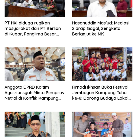
PT HKI diduga rugikan
Hasanuddin Mas’ud: Mediasi
masyarakat dan PT Berlian
Sidrap Gagal, Sengketa
di Kubar, Panglima Besar
Berlanjut ke MK
Laskar Mandau sampaikan
penolakan di DPRD Kaltim
Anggota DPRD Kaltim
Firnadi Ikhsan Buka Festival
Agusriansyah Minta Pemprov
Jembayan Kampong Tuha
Netral di Konflik Kampung
ke-6: Dorong Budaya Lokal
Sidrap
Jadi Pilar IKN