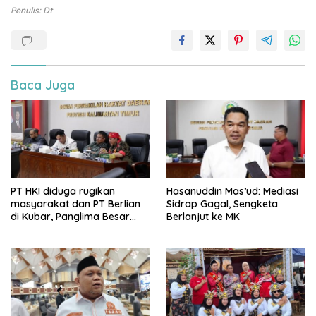
Penulis: Dt
Baca Juga
PT HKI diduga rugikan
Hasanuddin Mas’ud: Mediasi
masyarakat dan PT Berlian
Sidrap Gagal, Sengketa
di Kubar, Panglima Besar
Berlanjut ke MK
Laskar Mandau sampaikan
penolakan di DPRD Kaltim